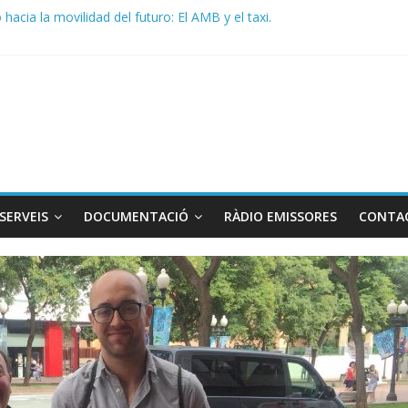
acia la movilidad del futuro: El AMB y el taxi.
de Radio TAXI LIBRE 29.07.2026 en COOLTURA FM. Edición 386
 SOLICITAN TAULA TÈCNICA PARA MEJORAR LA OPERATIVA DE EN
de Radio TAXI LIBRE 22.07.2026 en COOLTURA FM. Edición 385
DO CONJUNTO STAC – ATC
SERVEIS
DOCUMENTACIÓ
RÀDIO EMISSORES
CONTA