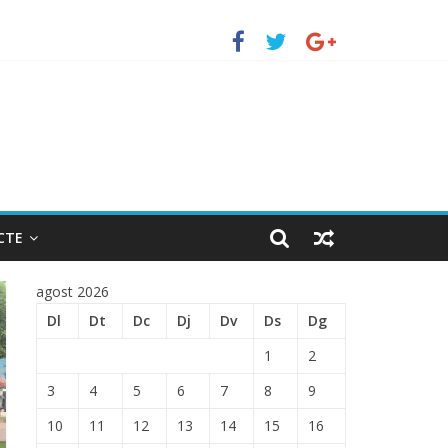
TRADA EN EL PUERTO DE BARCELONA.
CTE
agost 2026
Dl
Dt
Dc
Dj
Dv
Ds
Dg
1
2
3
4
5
6
7
8
9
10
11
12
13
14
15
16