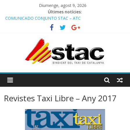
Diumenge, agost 9, 2026
Últimes notícies:
COMUNICADO CONJUNTO STAC – ATC
Comunicado STAC/ ATC de la reunión con los Mossos d
‘Esquadra del aeropuerto de Barcelona.
Programa de Radio TAXI LIBRE 29.07.2026 en COOLTURA FM.
Edición 386
STAC/ATC SOLICITAN TAULA TÈCNICA PARA MEJORAR LA
OPERATIVA DE ENTRADA EN EL PUERTO DE BARCELONA.
Programa de Radio TAXI LIBRE 22.07.2026 en COOLTURA FM.
Edición 385
Revistes Taxi Libre – Any 2017