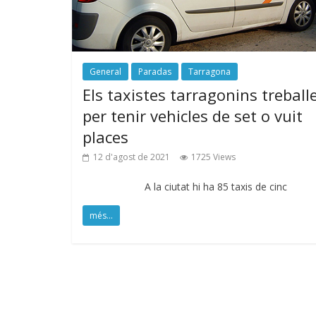
General
Paradas
Tarragona
Els taxistes tarragonins treball
per tenir vehicles de set o vuit
places
12 d'agost de 2021
1725 Views
A la ciutat hi ha 85 taxis de cinc
més...