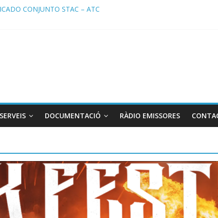
CADO CONJUNTO STAC – ATC
ado STAC/ ATC de la reunión con los Mossos d ‘Esquadra del aeropu
a de Radio TAXI LIBRE 29.07.2026 en COOLTURA FM. Edición 386
TC SOLICITAN TAULA TÈCNICA PARA MEJORAR LA OPERATIVA DE 
a de Radio TAXI LIBRE 22.07.2026 en COOLTURA FM. Edición 385
SERVEIS
DOCUMENTACIÓ
RÀDIO EMISSORES
CONTA