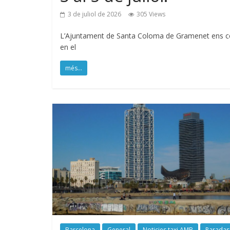
3 de juliol de 2026
305 Views
L’Ajuntament de Santa Coloma de Gramenet ens comu
en el
més...
Barcelona
General
Noticies taxi AMB
Paradas