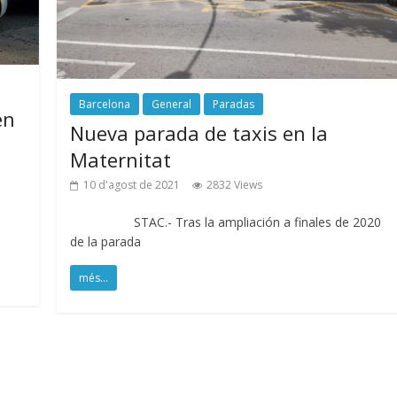
Barcelona
General
Paradas
en
Nueva parada de taxis en la
Maternitat
10 d'agost de 2021
2832 Views
STAC.- Tras la ampliación a finales de 2020
de la parada
més...