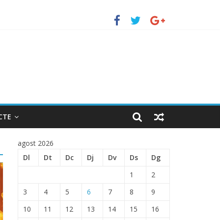
erto de Barcelona.
ENTRADA EN EL PUERTO DE BARCELONA.
CTE
agost 2026
Dl
Dt
Dc
Dj
Dv
Ds
Dg
1
2
3
4
5
6
7
8
9
10
11
12
13
14
15
16