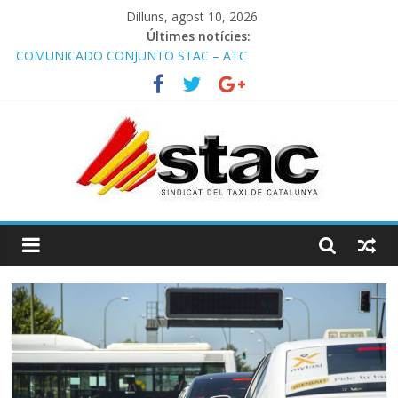
Dilluns, agost 10, 2026
Últimes notícies:
COMUNICADO CONJUNTO STAC – ATC
Comunicado STAC/ ATC de la reunión con los Mossos d
‘Esquadra del aeropuerto de Barcelona.
Programa de Radio TAXI LIBRE 29.07.2026 en COOLTURA FM.
Edición 386
STAC/ATC SOLICITAN TAULA TÈCNICA PARA MEJORAR LA
OPERATIVA DE ENTRADA EN EL PUERTO DE BARCELONA.
Programa de Radio TAXI LIBRE 22.07.2026 en COOLTURA FM.
Edición 385