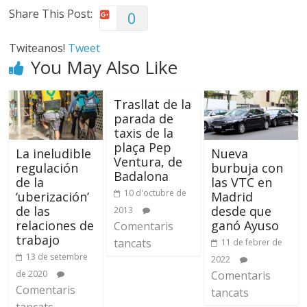
Share This Post:
0
Twiteanos!
Tweet
You May Also Like
Trasllat de la
parada de
taxis de la
plaça Pep
La ineludible
Nueva
Ventura, de
regulación
burbuja con
Badalona
de la
las VTC en
10 d'octubre de
‘uberización’
Madrid
de las
desde que
2013
relaciones de
ganó Ayuso
Comentaris
trabajo
tancats
11 de febrer de
13 de setembre
2022
de 2020
Comentaris
Comentaris
tancats