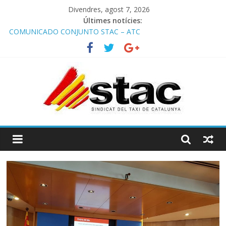
Divendres, agost 7, 2026
Últimes notícies:
COMUNICADO CONJUNTO STAC – ATC
Comunicado STAC/ ATC de la reunión con los Mossos d
‘Esquadra del aeropuerto de Barcelona.
Programa de Radio TAXI LIBRE 29.07.2026 en COOLTURA FM.
Edición 386
STAC/ATC SOLICITAN TAULA TÈCNICA PARA MEJORAR LA
OPERATIVA DE ENTRADA EN EL PUERTO DE BARCELONA.
Programa de Radio TAXI LIBRE 22.07.2026 en COOLTURA FM.
Edición 385