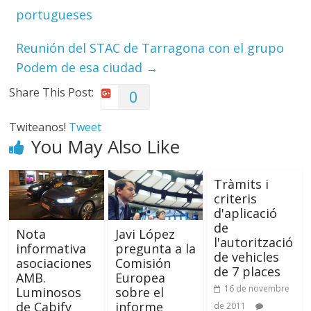
portugueses
Reunión del STAC de Tarragona con el grupo
Podem de esa ciudad
→
Share This Post:
0
Twiteanos!
Tweet
You May Also Like
Tràmits i
criteris
d'aplicació
de
Nota
Javi López
l'autorització
informativa
pregunta a la
de vehicles
asociaciones
Comisión
de 7 places
AMB.
Europea
16 de novembre
Luminosos
sobre el
de Cabify
informe
de 2011