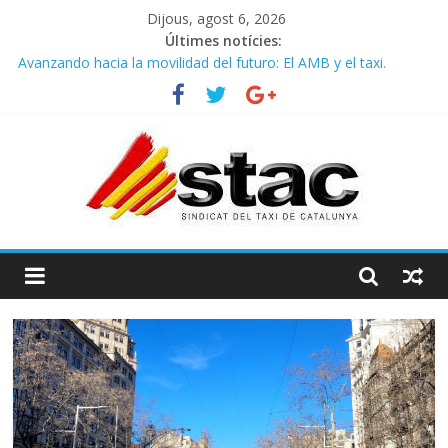
Dijous, agost 6, 2026
Últimes notícies:
Avanzando hacia la movilidad del futuro: El AMB y el taxi.
Programa de Radio TAXI LIBRE 29.07.2026 en COOLTURA FM.
Edición 386
STAC/ATC SOLICITAN TAULA TÈCNICA PARA MEJORAR LA
OPERATIVA DE ENTRADA EN EL PUERTO DE BARCELONA.
Programa de Radio TAXI LIBRE 22.07.2026 en COOLTURA FM.
Edición 385
COMUNICADO CONJUNTO STAC – ATC