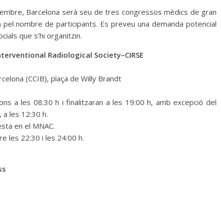
etembre, Barcelona serà seu de tres congressos mèdics de gran
om pel nombre de participants. Es preveu una demanda potencial
cials que s’hi organitzin.
terventional Radiological Society–CIRSE
celona (CCIB), plaça de Willy Brandt
s a les 08:30 h i finalitzaran a les 19:00 h, amb excepció del
 a les 12:30 h.
festa en el MNAC.
e les 22:30 i les 24:00 h.
ss