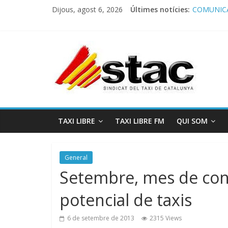
Dijous, agost 6, 2026
Últimes notícies:
COMUNICA
Comunicado
Programa 
STAC/ATC
Programa 
TAXI LIBRE
TAXI LIBRE FM
QUI SOM
General
Setembre, mes de con
potencial de taxis
6 de setembre de 2013
2315 Views