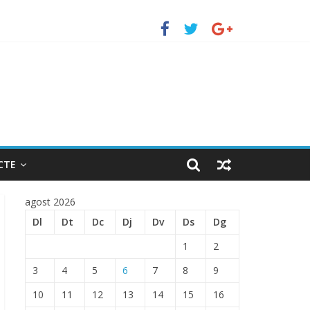
to de Barcelona.
TRADA EN EL PUERTO DE BARCELONA.
CTE
agost 2026
Dl
Dt
Dc
Dj
Dv
Ds
Dg
1
2
3
4
5
6
7
8
9
10
11
12
13
14
15
16