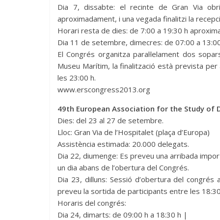
Dia 7, dissabte: el recinte de Gran Via ob
aproximadament, i una vegada finalitzi la recepc
Horari resta de dies: de 7:00 a 19:30 h aproxi
Dia 11 de setembre, dimecres: de 07:00 a 13:00 
El Congrés organitza paral·lelament dos sopar
Museu Marítim, la finalització està prevista per a
les 23:00 h.
www.erscongress2013.org
49th European Association for the Study of
Dies: del 23 al 27 de setembre.
Lloc: Gran Via de l’Hospitalet (plaça d’Europa)
Assistència estimada: 20.000 delegats.
Dia 22, diumenge: Es preveu una arribada impor
un dia abans de l’obertura del Congrés.
Dia 23, dilluns: Sessió d’obertura del congrés
preveu la sortida de participants entre les 18:30 
Horaris del congrés:
Dia 24, dimarts: de 09:00 h a 18:30 h |