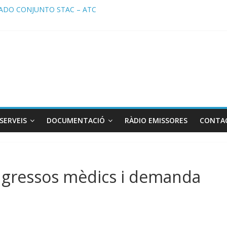
DO CONJUNTO STAC – ATC
 STAC/ ATC de la reunión con los Mossos d ‘Esquadra del aeropuer
de Radio TAXI LIBRE 29.07.2026 en COOLTURA FM. Edición 386
 SOLICITAN TAULA TÈCNICA PARA MEJORAR LA OPERATIVA DE EN
de Radio TAXI LIBRE 22.07.2026 en COOLTURA FM. Edición 385
SERVEIS
DOCUMENTACIÓ
RÀDIO EMISSORES
CONTA
gressos mèdics i demanda