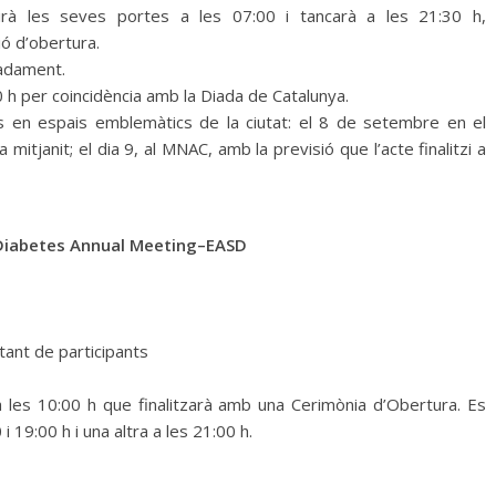
rirà les seves portes a les 07:00 i tancarà a les 21:30 h,
ió d’obertura.
madament.
h per coincidència amb la Diada de Catalunya.
s en espais emblemàtics de la ciutat: el 8 de setembre en el
 mitjanit; el dia 9, al MNAC, amb la previsió que l’acte finalitzi a
 Diabetes Annual Meeting–EASD
tant de participants
 a les 10:00 h que finalitzarà amb una Cerimònia d’Obertura. Es
i 19:00 h i una altra a les 21:00 h.