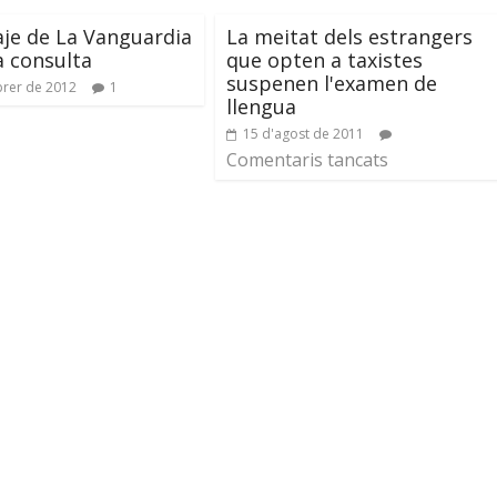
je de La Vanguardia
La meitat dels estrangers
a consulta
que opten a taxistes
suspenen l'examen de
brer de 2012
1
llengua
15 d'agost de 2011
Comentaris tancats