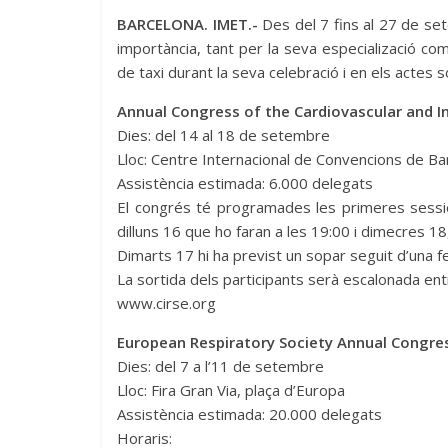
BARCELONA. IMET.-
Des del 7 fins al 27 de s
importància, tant per la seva especializació c
de taxi durant la seva celebració i en els actes so
Annual Congress of the Cardiovascular and In
Dies: del 14 al 18 de setembre
Lloc: Centre Internacional de Convencions de Bar
Assistència estimada: 6.000 delegats
El congrés té programades les primeres session
dilluns 16 que ho faran a les 19:00 i dimecres 18,
Dimarts 17 hi ha previst un sopar seguit d’una 
La sortida dels participants serà escalonada entr
www.cirse.org
European Respiratory Society Annual Congre
Dies: del 7 a l’11 de setembre
Lloc: Fira Gran Via, plaça d’Europa
Assistència estimada: 20.000 delegats
Horaris: