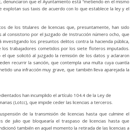
ez, denunciaron que el Ayuntamiento está “metiendo en el mismo
 explotan sus taxis de acuerdo con lo que establece la ley y el
tos de los titulares de licencias que, presuntamente, han sido
s al consistorio por el Juzgado de Instrucción número ocho, que
á investigando los presuntos delitos contra la hacienda pública,
e los trabajadores cometidos por los siete floteros imputados.
el que solicitó al juzgado la remisión de los datos y aclararon
ueden recurrir la sanción, que contempla una multa cuya cuantía
metido una infracción muy grave, que también lleva aparejada la
dientados han incumplido el artículo 104.4 de la Ley de
rias (Lotcc), que impide ceder las licencias a terceros.
suspensión de la transmisión de licencias hasta que culmine el
 de julio que bloquearía el traspaso de licencias hasta que
 condicionó también en aquel momento la retirada de las licencias a