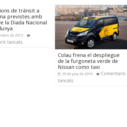
ions de trànsit a
na previstes amb
e la Diada Nacional
lunya
embre de 2013
is tancats
Colau frena el despliegue
de la furgoneta verde de
Nissan como taxi
Comentaris
29 de juny de 2016
tancats