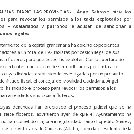
ALMAS. DIARIO LAS PROVINCIAS.- · Ángel Sabroso inicia los
tes para revocar los permisos a los taxis explotados por
ros – Asalariados y patronos le acusan de sancionar a
omos legales.
ntamiento de la capital grancanaria ha abierto expedientes
nadores a un total de 192 taxistas por cesión ilegal de sus
ias a floteros para que éstos las exploten. Con la apertura de
expedientes que acaban de ser notificados por carta a los
as cuyas licencias están siendo investigadas por un presunto
 de fraude fiscal, el concejal de Movilidad Ciudadana, Ángel
o, ha iniciado el proceso para revocar los permisos a los
 han arrendados sus taxis a floteros
.
cuyas denuncias han propiciado el proceso judicial que se ha
 siete floteros, advirtieron ayer de que el Ayuntamiento ha
o han cometido ninguna irregularidad. Tanto Expedito Suárez,
ncias de Autotaxis de Canarias (Atlatc), como la presidenta de la