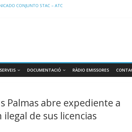
ICADO CONJUNTO STAC – ATC
cado STAC/ ATC de la reunión con los Mossos d ‘Esquadra del aerop
ma de Radio TAXI LIBRE 29.07.2026 en COOLTURA FM. Edición 386
ATC SOLICITAN TAULA TÈCNICA PARA MEJORAR LA OPERATIVA DE
ma de Radio TAXI LIBRE 22.07.2026 en COOLTURA FM. Edición 385
SERVEIS
DOCUMENTACIÓ
RÀDIO EMISSORES
CONTA
s Palmas abre expediente a
 ilegal de sus licencias