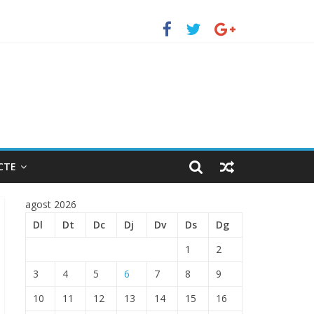
uerto de Barcelona.
 ENTRADA EN EL PUERTO DE BARCELONA.
CTE
agost 2026
Dl
Dt
Dc
Dj
Dv
Ds
Dg
1
2
3
4
5
6
7
8
9
10
11
12
13
14
15
16