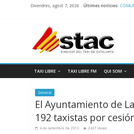
Divendres, agost 7, 2026
Últimes notícies:
COMUN
Comuni
Progra
STAC/
Progra
TAXI LIBRE
TAXI LIBRE FM
QUI SOM
General
El Ayuntamiento de La
192 taxistas por cesión
4 de setembre de 2013
2437 Views