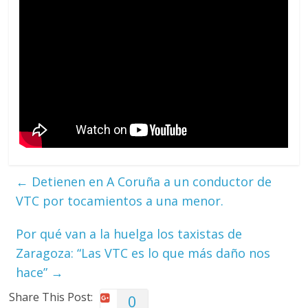
←
Detienen en A Coruña a un conductor de
VTC por tocamientos a una menor.
Por qué van a la huelga los taxistas de
Zaragoza: “Las VTC es lo que más daño nos
hace”
→
Share This Post:
0