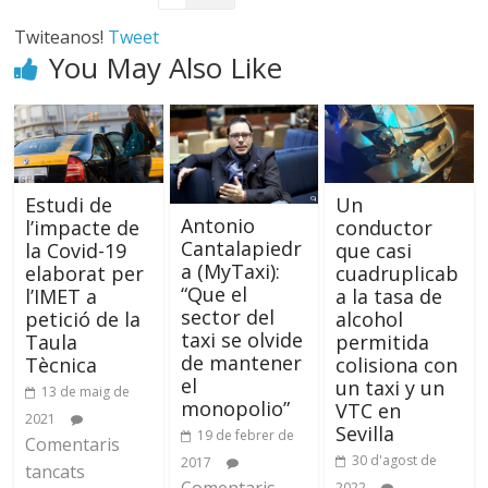
Twiteanos!
Tweet
You May Also Like
Estudi de
Un
Antonio
l’impacte de
conductor
Cantalapiedr
la Covid-19
que casi
a (MyTaxi):
elaborat per
cuadruplicab
“Que el
l’IMET a
a la tasa de
sector del
petició de la
alcohol
taxi se olvide
Taula
permitida
de mantener
Tècnica
colisiona con
el
un taxi y un
13 de maig de
monopolio”
VTC en
2021
Sevilla
19 de febrer de
Comentaris
30 d'agost de
2017
tancats
2022