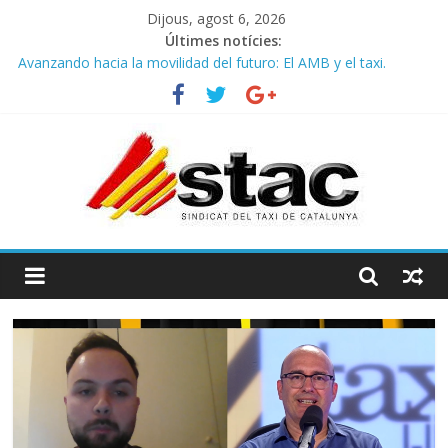
Dijous, agost 6, 2026
Últimes notícies:
COMUNICADO CONJUNTO STAC – ATC
Avanzando hacia la movilidad del futuro: El AMB y el taxi.
Programa de Radio TAXI LIBRE 29.07.2026 en COOLTURA FM.
Edición 386
STAC/ATC SOLICITAN TAULA TÈCNICA PARA MEJORAR LA
OPERATIVA DE ENTRADA EN EL PUERTO DE BARCELONA.
Programa de Radio TAXI LIBRE 22.07.2026 en COOLTURA FM.
Edición 385