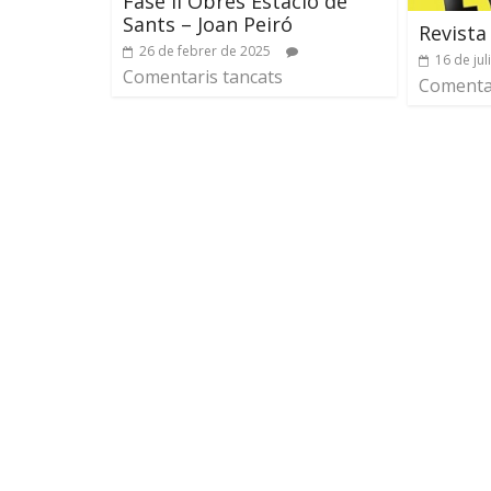
Fase II Obres Estació de
Sants – Joan Peiró
Revista
26 de febrer de 2025
16 de jul
Comentaris tancats
Comentar