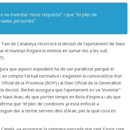
 va inventar nous requisits” i que “el plec de
inades persones”
l Taxi de Catalunya recorrerà la decisió de l’ajuntament de Naut
e el municipi fregarà la vintena en sumar-les a les vuit
7).
segura que aquest expedient ha de ser paralitzat perquè el
en compte l’actual normativa i exigeixen la convocatòria d’un
Oficial de la Província (BOP) i al Diari Oficial de la Generalitat
 la decisió. Berbel assegura que l’ajuntament es va “inventar”
 Naut Aran, als que porten temps en llista d’espera i als que
afirma que “el plec de condicions ja està enfocat a
uguin dur a terme serveis dins d’Aran, per la qual cosa es
íz Canela, va assegurar la setmana passada que tant Espot com