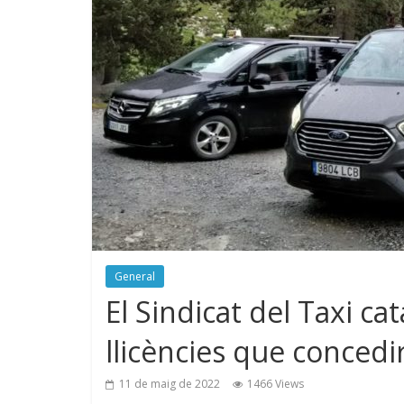
General
El Sindicat del Taxi ca
llicències que concedi
11 de maig de 2022
1466 Views