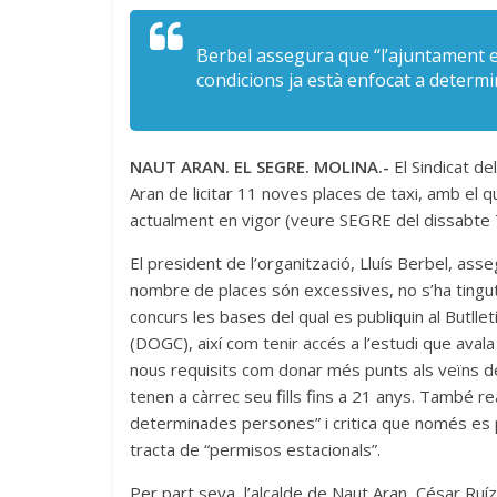
Berbel assegura que “l’ajuntament es
condicions ja està enfocat a determ
NAUT ARAN. EL SEGRE. MOLINA.-
El Sindicat de
Aran de licitar 11 noves places de taxi, amb el qu
actualment en vigor (veure SEGRE del dissabte 
El president de l’organització, Lluís Berbel, as
nombre de places són excessives, no s’ha tingut 
concurs les bases del qual es publiquin al Butlletí 
(DOGC), així com tenir accés a l’estudi que avala
nous requisits com donar més punts als veïns de
tenen a càrrec seu fills fins a 21 anys. També re
determinades persones” i critica que només es p
tracta de “permisos estacionals”.
Per part seva, l’alcalde de Naut Aran, César Ru