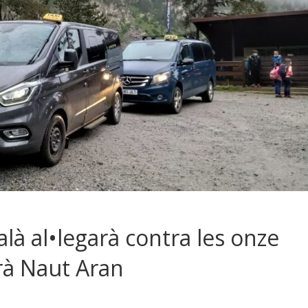
talà al•legarà contra les onze
rà Naut Aran