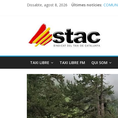
Dissabte, agost 8, 2026
Últimes notícies:
COMUNI
Comunic
Program
STAC/A
Program
TAXI LIBRE
TAXI LIBRE FM
QUI SOM