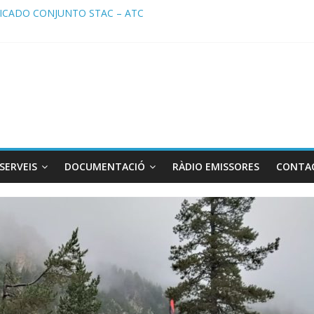
CADO CONJUNTO STAC – ATC
ado STAC/ ATC de la reunión con los Mossos d ‘Esquadra del aeropu
a de Radio TAXI LIBRE 29.07.2026 en COOLTURA FM. Edición 386
TC SOLICITAN TAULA TÈCNICA PARA MEJORAR LA OPERATIVA DE 
a de Radio TAXI LIBRE 22.07.2026 en COOLTURA FM. Edición 385
SERVEIS
DOCUMENTACIÓ
RÀDIO EMISSORES
CONTA