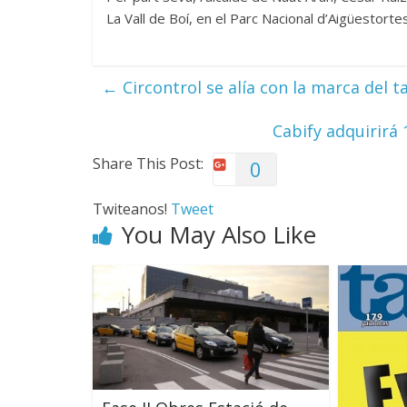
La Vall de Boí, en el Parc Nacional d’Aigüestorte
←
Circontrol se alía con la marca del t
Cabify adquirirá 
Share This Post:
0
Twiteanos!
Tweet
You May Also Like