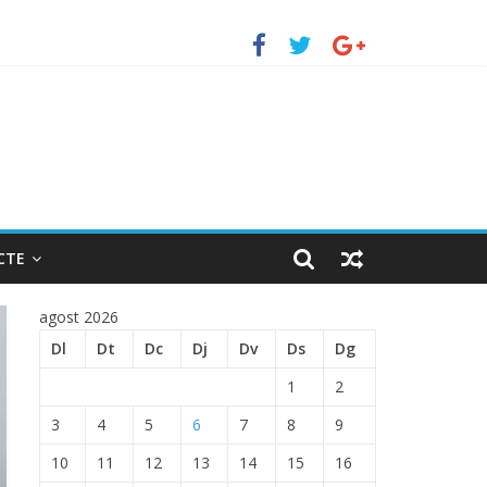
erto de Barcelona.
ENTRADA EN EL PUERTO DE BARCELONA.
CTE
agost 2026
Dl
Dt
Dc
Dj
Dv
Ds
Dg
1
2
3
4
5
6
7
8
9
10
11
12
13
14
15
16