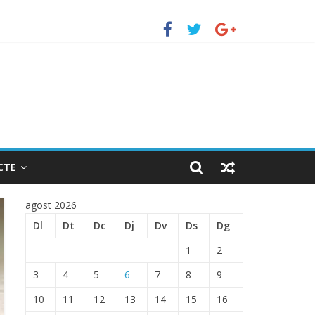
uerto de Barcelona.
 ENTRADA EN EL PUERTO DE BARCELONA.
CTE
agost 2026
Dl
Dt
Dc
Dj
Dv
Ds
Dg
1
2
3
4
5
6
7
8
9
10
11
12
13
14
15
16