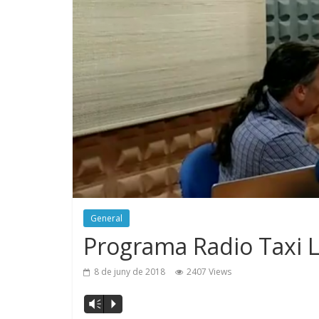
General
Programa Radio Taxi L
8 de juny de 2018
2407 Views
Reproductor
Vm
P