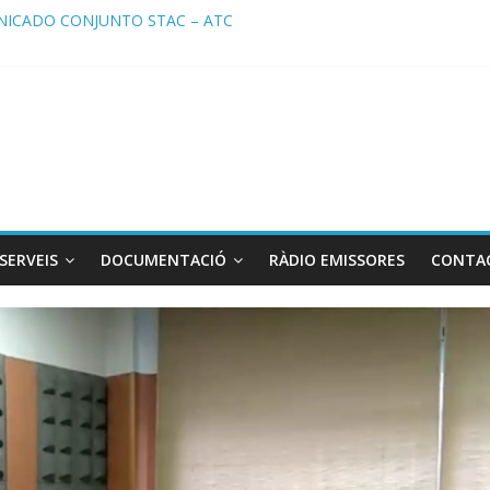
ICADO CONJUNTO STAC – ATC
cado STAC/ ATC de la reunión con los Mossos d ‘Esquadra del aerop
ma de Radio TAXI LIBRE 29.07.2026 en COOLTURA FM. Edición 386
ATC SOLICITAN TAULA TÈCNICA PARA MEJORAR LA OPERATIVA DE
ma de Radio TAXI LIBRE 22.07.2026 en COOLTURA FM. Edición 385
SERVEIS
DOCUMENTACIÓ
RÀDIO EMISSORES
CONTA