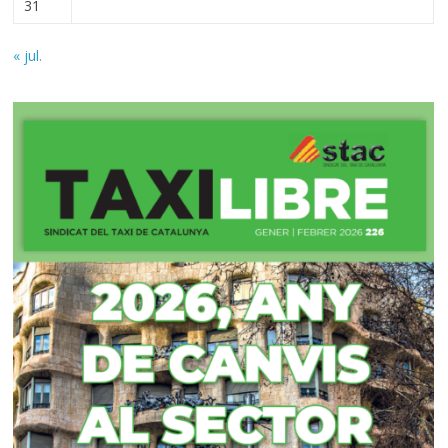
31
« jul.