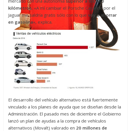
mercado con una autonomía
superior a los 400
kilómetros.
«A mí cambiar el Porsche Cayanne por el
Jaguar me saldría gratis sólo con lo que
voy a ahorrar
en gasolina
», explica.
El desarrollo del vehículo alternativo está fuertemente
vinculado a los planes de ayuda que se diseñan desde la
Administración. El pasado mes de diciembre el Gobierno
lanzó un plan de ayudas a la compra de vehículos
alternativos (Movalt) valorado en
20 millones de