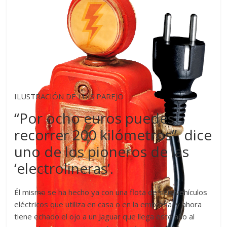
ILUSTRACIÓN DE LUIS PAREJO
“Por ocho euros puedes
recorrer 200 kilómetros”, dice
uno de los pioneros de las
‘electrolineras’.
Él mismo se ha hecho ya con una flota de seis vehículos
eléctricos que utiliza en casa o en la empresa, y ahora
tiene echado el ojo a un Jaguar que llega este año al