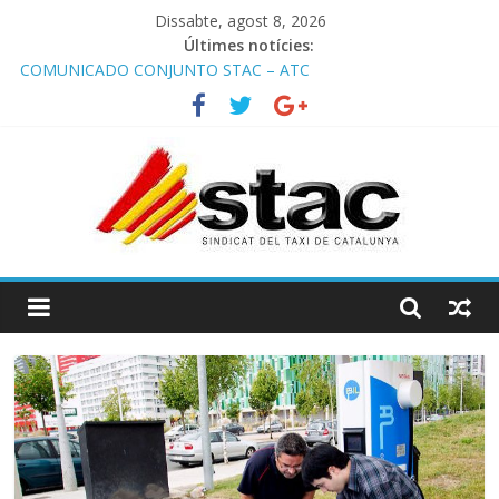
Dissabte, agost 8, 2026
Programa de Radio TAXI LIBRE 22.07.2026 en COOLTURA FM.
Últimes notícies:
Edición 385
COMUNICADO CONJUNTO STAC – ATC
Comunicado STAC/ ATC de la reunión con los Mossos d
‘Esquadra del aeropuerto de Barcelona.
Programa de Radio TAXI LIBRE 29.07.2026 en COOLTURA FM.
Edición 386
STAC/ATC SOLICITAN TAULA TÈCNICA PARA MEJORAR LA
OPERATIVA DE ENTRADA EN EL PUERTO DE BARCELONA.