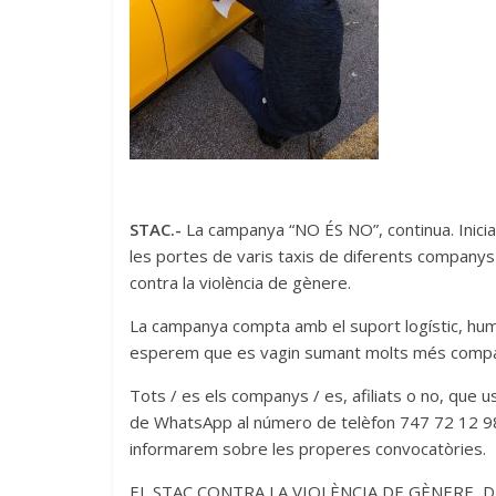
STAC.-
La campanya “NO ÉS NO”, continua. Iniciada
les portes de varis taxis de diferents companys 
contra la violència de gènere.
La campanya compta amb el suport logístic, humà 
esperem que es vagin sumant molts més comp
Tots / es els companys / es, afiliats o no, que
de WhatsApp al número de telèfon 747 72 12 98 o
informarem sobre les properes convocatòries.
EL STAC CONTRA LA VIOLÈNCIA DE GÈNERE, D