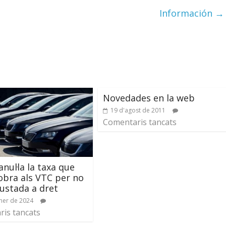
Información
→
Novedades en la web
19 d'agost de 2011
Comentaris tancats
anul·la la taxa que
obra als VTC per no
justada a dret
ner de 2024
is tancats