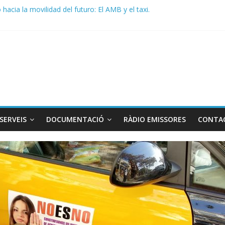
acia la movilidad del futuro: El AMB y el taxi.
de Radio TAXI LIBRE 29.07.2026 en COOLTURA FM. Edición 386
 SOLICITAN TAULA TÈCNICA PARA MEJORAR LA OPERATIVA DE EN
de Radio TAXI LIBRE 22.07.2026 en COOLTURA FM. Edición 385
DO CONJUNTO STAC – ATC
SERVEIS
DOCUMENTACIÓ
RÀDIO EMISSORES
CONTA