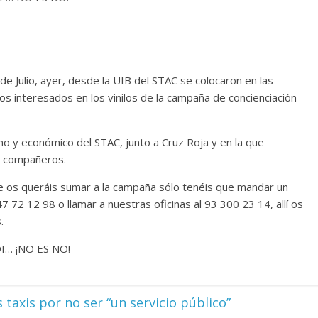
de Julio, ayer, desde la UIB del STAC se colocaron en las
s interesados en los vinilos de la campaña de concienciación
o y económico del STAC, junto a Cruz Roja y en la que
 compañeros.
e os queráis sumar a la campaña sólo tenéis que mandar un
2 12 98 o llamar a nuestras oficinas al 93 300 23 14, allí os
.
I… ¡NO ES NO!
 taxis por no ser “un servicio público”