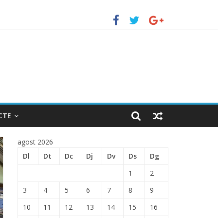
TRADA EN EL PUERTO DE BARCELONA.
CTE
agost 2026
Dl
Dt
Dc
Dj
Dv
Ds
Dg
1
2
3
4
5
6
7
8
9
10
11
12
13
14
15
16