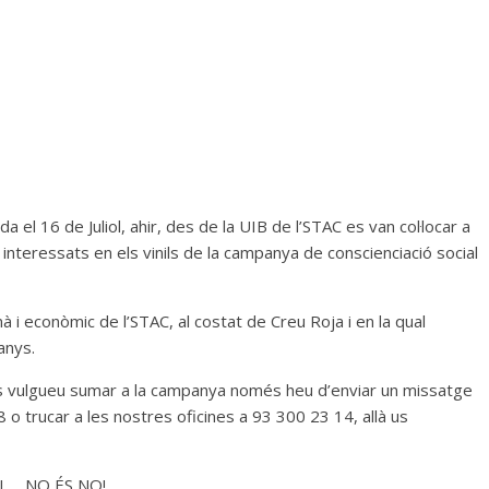
 el 16 de Juliol, ahir, des de la UIB de l’STAC es van col·locar a
interessats en els vinils de la campanya de conscienciació social
i econòmic de l’STAC, al costat de Creu Roja i en la qual
anys.
 us vulgueu sumar a la campanya només heu d’enviar un missatge
 trucar a les nostres oficines a 93 300 23 14, allà us
I … NO ÉS NO!