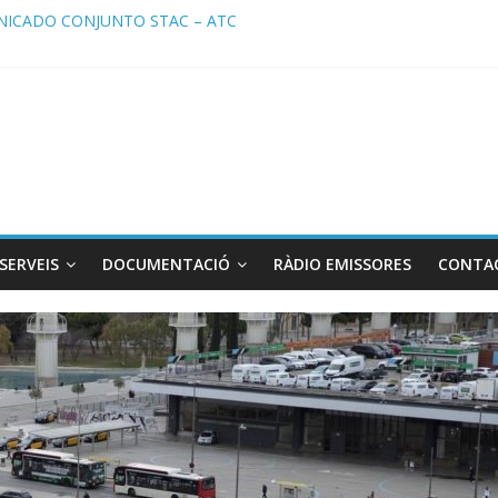
ICADO CONJUNTO STAC – ATC
cado STAC/ ATC de la reunión con los Mossos d ‘Esquadra del aerop
ma de Radio TAXI LIBRE 29.07.2026 en COOLTURA FM. Edición 386
ATC SOLICITAN TAULA TÈCNICA PARA MEJORAR LA OPERATIVA DE
ma de Radio TAXI LIBRE 22.07.2026 en COOLTURA FM. Edición 385
SERVEIS
DOCUMENTACIÓ
RÀDIO EMISSORES
CONTA