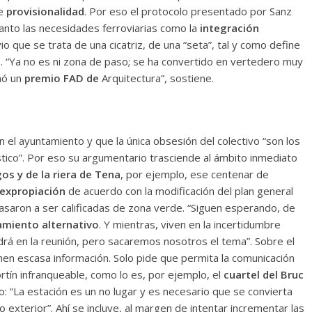
de
provisionalidad
. Por eso el protocolo presentado por Sanz
anto las necesidades ferroviarias como la
integración
io que se trata de una cicatriz, de una “seta”, tal y como define
s
. “Ya no es ni zona de paso; se ha convertido en vertedero muy
nó un
premio FAD de
Arquitectura”, sostiene.
 el ayuntamiento y que la única obsesión del colectivo “son los
stico”. Por eso su argumentario trasciende al ámbito inmediato
gos y de la riera de Tena
, por ejemplo, ese centenar de
 expropiación
de acuerdo con la modificación del plan general
asaron a ser calificadas de zona verde. “Siguen esperando, de
amiento alternativo
. Y mientras, viven en la incertidumbre
á en la reunión, pero sacaremos nosotros el tema”. Sobre el
enen escasa información. Solo pide que permita la comunicación
ortín infranqueable, como lo es, por ejemplo, el
cuartel del Bruc
so: “La estación es un no lugar y es necesario que se convierta
 exterior”. Ahí se incluye, al margen de intentar incrementar las