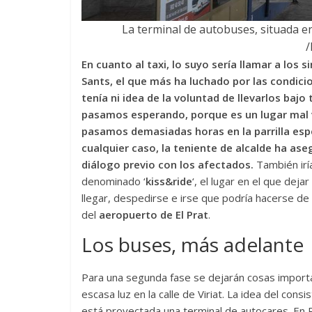
La terminal de autobuses, situada en 
En cuanto al taxi, lo suyo sería llamar a los 
Sants, el que más ha luchado por las condici
tenía ni idea de la voluntad de llevarlos bajo
pasamos esperando, porque es un lugar mal ve
pasamos demasiadas horas en la parrilla es
cualquier caso, la teniente de alcalde ha as
diálogo previo con los afectados.
También iría 
denominado ‘
kiss&ride
‘, el lugar en el que deja
llegar, despedirse e irse que podría hacerse de
del
aeropuerto de El Prat
.
Los buses, más adelante
Para una segunda fase se dejarán cosas importa
escasa luz en la calle de Viriat. La idea del cons
está proyectada una terminal de autocares. En Pa