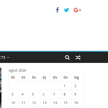
uerto de Barcelona.
 ENTRADA EN EL PUERTO DE BARCELONA.
CTE
agost 2026
Dl
Dt
Dc
Dj
Dv
Ds
Dg
1
2
3
4
5
6
7
8
9
10
11
12
13
14
15
16