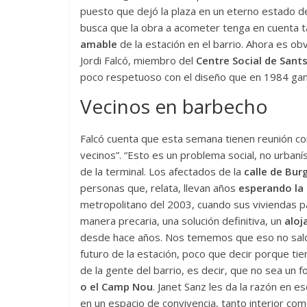
puesto que dejó la plaza en un eterno estado 
busca que la obra a acometer tenga en cuenta t
amable
de la estación en el barrio. Ahora es obv
Jordi Falcó, miembro del
Centre Social de Sant
poco respetuoso con el diseño que en 1984 ga
Vecinos en barbecho
Falcó cuenta que esta semana tienen reunión con
vecinos”. “Esto es un problema social, no urbaní
de la terminal. Los afectados de la
calle de Bur
personas que, relata, llevan años
esperando la
metropolitano del 2003, cuando sus viviendas p
manera precaria, una solución definitiva, un
aloj
desde hace años. Nos tememos que eso no saldr
futuro de la estación, poco que decir porque ti
de la gente del barrio, es decir, que no sea un f
o el Camp Nou
. Janet Sanz les da la razón en e
en un espacio de convivencia, tanto interior como