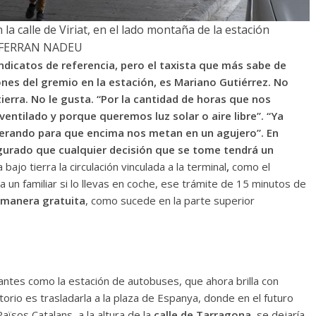
la calle de Viriat, en el lado montaña de la estación
/FERRAN NADEU
sindicatos de referencia, pero el taxista que más sabe de
ones del gremio en la estación, es Mariano Gutiérrez. No
 tierra. No le gusta. “Por la cantidad de horas que nos
ntilado y porque queremos luz solar o aire libre”. “Ya
perando para que encima nos metan en un agujero”. En
egurado que cualquier decisión que se tome tendrá un
bajo tierra la circulación vinculada a la terminal
,
como el
r a un familiar si lo llevas en coche, ese trámite de 15 minutos de
manera gratuita
, como sucede en la parte superior
ntes como la estación de autobuses, que ahora brilla con
istorio es trasladarla a la plaza de Espanya, donde en el futuro
ïsos Catalans, a la altura de la
calle de Tarragona
, se dejaría