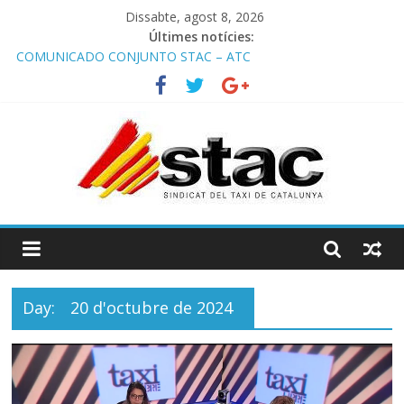
Dissabte, agost 8, 2026
Últimes notícies:
COMUNICADO CONJUNTO STAC – ATC
Comunicado STAC/ ATC de la reunión con los Mossos d
‘Esquadra del aeropuerto de Barcelona.
Programa de Radio TAXI LIBRE 29.07.2026 en COOLTURA FM.
Edición 386
STAC/ATC SOLICITAN TAULA TÈCNICA PARA MEJORAR LA
OPERATIVA DE ENTRADA EN EL PUERTO DE BARCELONA.
Programa de Radio TAXI LIBRE 22.07.2026 en COOLTURA FM.
Edición 385
Day:
20 d'octubre de 2024