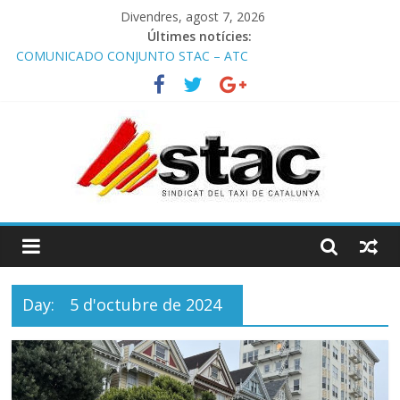
Divendres, agost 7, 2026
Últimes notícies:
COMUNICADO CONJUNTO STAC – ATC
Comunicado STAC/ ATC de la reunión con los Mossos d
‘Esquadra del aeropuerto de Barcelona.
Programa de Radio TAXI LIBRE 29.07.2026 en COOLTURA FM.
Edición 386
STAC/ATC SOLICITAN TAULA TÈCNICA PARA MEJORAR LA
OPERATIVA DE ENTRADA EN EL PUERTO DE BARCELONA.
Programa de Radio TAXI LIBRE 22.07.2026 en COOLTURA FM.
Edición 385
Day:
5 d'octubre de 2024