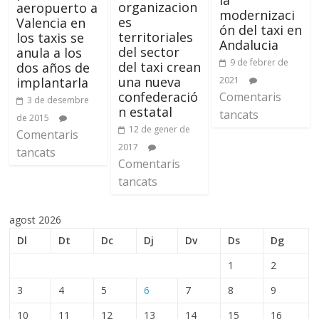
organizacion
aeropuerto a
modernizaci
es
Valencia en
ón del taxi en
territoriales
los taxis se
Andalucia
del sector
anula a los
9 de febrer de
del taxi crean
dos años de
una nueva
2021
implantarla
confederació
Comentaris
3 de desembre
n estatal
tancats
de 2015
12 de gener de
Comentaris
2017
tancats
Comentaris
tancats
agost 2026
Dl
Dt
Dc
Dj
Dv
Ds
Dg
1
2
3
4
5
6
7
8
9
10
11
12
13
14
15
16