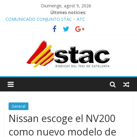
Diumenge, agost 9, 2026
Últimes notícies:
COMUNICADO CONJUNTO STAC – ATC
Comunicado STAC/ ATC de la reunión con los Mossos d
‘Esquadra del aeropuerto de Barcelona.
Programa de Radio TAXI LIBRE 29.07.2026 en COOLTURA FM.
Edición 386
STAC/ATC SOLICITAN TAULA TÈCNICA PARA MEJORAR LA
OPERATIVA DE ENTRADA EN EL PUERTO DE BARCELONA.
Programa de Radio TAXI LIBRE 22.07.2026 en COOLTURA FM.
Edición 385
General
Nissan escoge el NV200
como nuevo modelo de