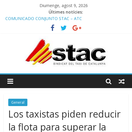
Diumenge, agost 9, 2026
Últimes notícies:
COMUNICADO CONJUNTO STAC – ATC
Comunicado STAC/ ATC de la reunión con los Mossos d
‘Esquadra del aeropuerto de Barcelona.
Programa de Radio TAXI LIBRE 29.07.2026 en COOLTURA FM.
Edición 386
STAC/ATC SOLICITAN TAULA TÈCNICA PARA MEJORAR LA
OPERATIVA DE ENTRADA EN EL PUERTO DE BARCELONA.
Programa de Radio TAXI LIBRE 22.07.2026 en COOLTURA FM.
Edición 385
General
Los taxistas piden reducir
la flota para superar la