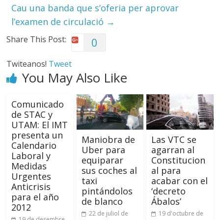
Cau una banda que s’oferia per aprovar
l’examen de circulació
→
Share This Post:
0
Twiteanos!
Tweet
You May Also Like
Comunicado
de STAC y
UTAM: El IMT
presenta un
Maniobra de
Las VTC se
Calendario
Uber para
agarran al
Laboral y
equiparar
Constitucion
Medidas
sus coches al
al para
Urgentes
taxi
acabar con el
Anticrisis
pintándolos
‘decreto
para el año
de blanco
Ábalos’
2012
22 de juliol de
19 d'octubre de
19 de desembre