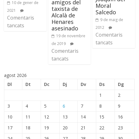
amigos del
10 de gener de
Moral
taxista de
2021
Salcedo
Alcalà de
Comentaris
9 de maig de
Henares
tancats
asesinado
2012
Comentaris
19 de novembre
tancats
de 2019
Comentaris
tancats
agost 2026
Dl
Dt
Dc
Dj
Dv
Ds
Dg
1
2
3
4
5
6
7
8
9
10
11
12
13
14
15
16
17
18
19
20
21
22
23
24
25
26
27
28
29
30