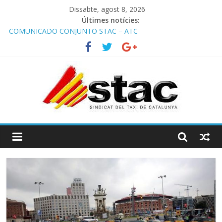
Dissabte, agost 8, 2026
Últimes notícies:
COMUNICADO CONJUNTO STAC – ATC
Comunicado STAC/ ATC de la reunión con los Mossos d
‘Esquadra del aeropuerto de Barcelona.
Programa de Radio TAXI LIBRE 29.07.2026 en COOLTURA FM.
Edición 386
STAC/ATC SOLICITAN TAULA TÈCNICA PARA MEJORAR LA
OPERATIVA DE ENTRADA EN EL PUERTO DE BARCELONA.
Programa de Radio TAXI LIBRE 22.07.2026 en COOLTURA FM.
Edición 385