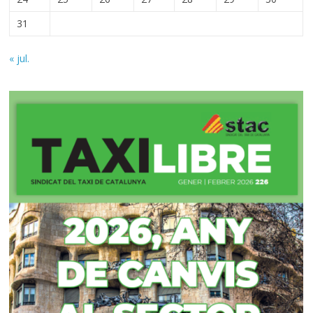
31
« jul.