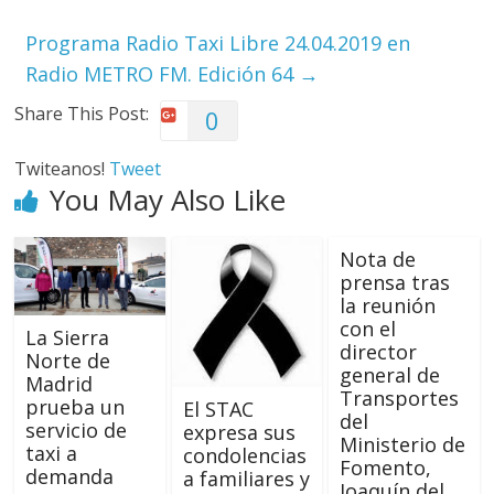
Programa Radio Taxi Libre 24.04.2019 en
Radio METRO FM. Edición 64
→
Share This Post:
0
Twiteanos!
Tweet
You May Also Like
Nota de
prensa tras
la reunión
con el
La Sierra
director
Norte de
general de
Madrid
Transportes
prueba un
El STAC
del
servicio de
expresa sus
Ministerio de
taxi a
condolencias
Fomento,
demanda
a familiares y
Joaquín del