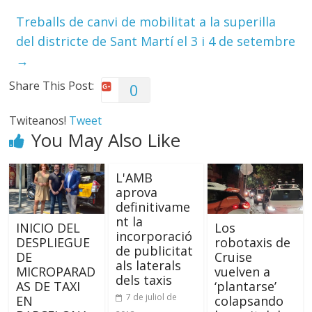
Treballs de canvi de mobilitat a la superilla
del districte de Sant Martí el 3 i 4 de setembre
→
Share This Post:
0
Twiteanos!
Tweet
You May Also Like
L'AMB
aprova
definitivame
nt la
INICIO DEL
Los
incorporació
DESPLIEGUE
robotaxis de
de publicitat
DE
Cruise
als laterals
MICROPARAD
vuelven a
dels taxis
AS DE TAXI
‘plantarse’
7 de juliol de
EN
colapsando