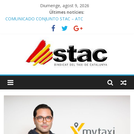
Diumenge, agost 9, 2026
Últimes notícies:
COMUNICADO CONJUNTO STAC – ATC
Comunicado STAC/ ATC de la reunión con los Mossos d
‘Esquadra del aeropuerto de Barcelona.
Programa de Radio TAXI LIBRE 29.07.2026 en COOLTURA FM.
Edición 386
STAC/ATC SOLICITAN TAULA TÈCNICA PARA MEJORAR LA
OPERATIVA DE ENTRADA EN EL PUERTO DE BARCELONA.
Programa de Radio TAXI LIBRE 22.07.2026 en COOLTURA FM.
Edición 385