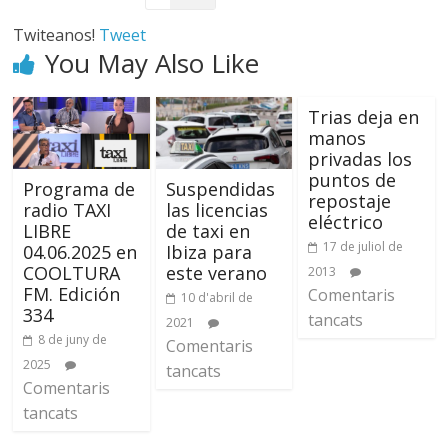
Twiteanos!
Tweet
You May Also Like
Trias deja en
manos
privadas los
puntos de
Programa de
Suspendidas
repostaje
radio TAXI
las licencias
eléctrico
LIBRE
de taxi en
17 de juliol de
04.06.2025 en
Ibiza para
COOLTURA
este verano
2013
FM. Edición
Comentaris
10 d'abril de
334
tancats
2021
8 de juny de
Comentaris
2025
tancats
Comentaris
tancats