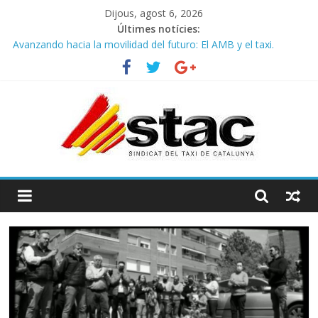
Dijous, agost 6, 2026
Últimes notícies:
Avanzando hacia la movilidad del futuro: El AMB y el taxi.
Programa de Radio TAXI LIBRE 29.07.2026 en COOLTURA FM.
Edición 386
STAC/ATC SOLICITAN TAULA TÈCNICA PARA MEJORAR LA
OPERATIVA DE ENTRADA EN EL PUERTO DE BARCELONA.
Programa de Radio TAXI LIBRE 22.07.2026 en COOLTURA FM.
Edición 385
COMUNICADO CONJUNTO STAC – ATC