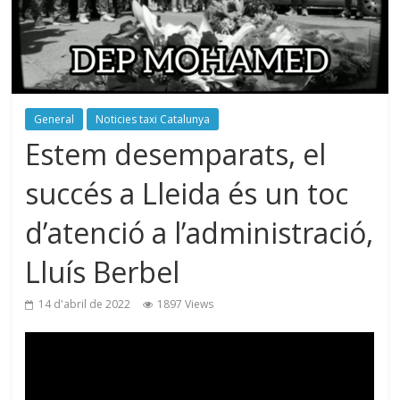
General
Noticies taxi Catalunya
Estem desemparats, el
succés a Lleida és un toc
d’atenció a l’administració,
Lluís Berbel
14 d'abril de 2022
1897 Views