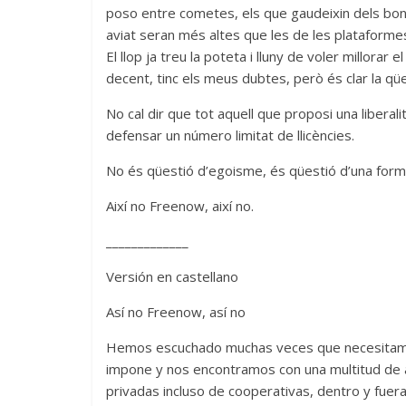
poso entre cometes, els que gaudeixin dels bo
aviat seran més altes que les de les plataformes 
El llop ja treu la poteta i lluny de voler millorar e
decent, tinc els meus dubtes, però és clar la qü
No cal dir que tot aquell que proposi una liberali
defensar un número limitat de llicències.
No és qüestió d’egoisme, és qüestió d’una forma 
Així no Freenow, així no.
_____________
Versión en castellano
Así no Freenow, así no
Hemos escuchado muchas veces que necesitamos u
impone y nos encontramos con una multitud de a
privadas incluso de cooperativas, dentro y fuer