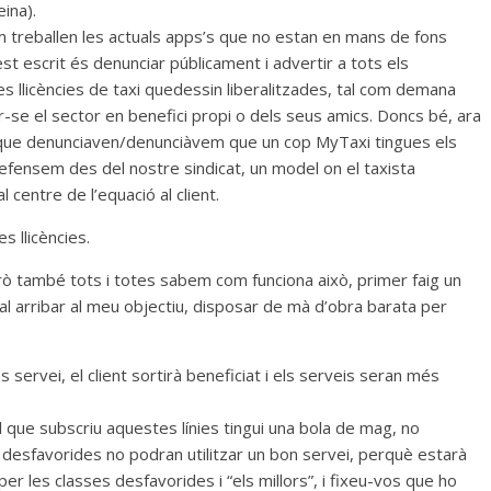
ina).
om treballen les actuals apps’s que no estan en mans de fons
est escrit és denunciar públicament i advertir a tots els
s llicències de taxi quedessin liberalitzades, tal com demana
se el sector en benefici propi o dels seus amics. Doncs bé, ara
 que denunciaven/denunciàvem que un cop MyTaxi tingues els
defensem des del nostre sindicat, un model on el taxista
 centre de l’equació al client.
s llicències.
rò també tots i totes sabem com funciona això, primer faig un
nal arribar al meu objectiu, disposar de mà d’obra barata per
 servei, el client sortirà beneficiat i els serveis seran més
l que subscriu aquestes línies tingui una bola de mag, no
desfavorides no podran utilitzar un bon servei, perquè estarà
 per les classes desfavorides i “els millors”, i fixeu-vos que ho