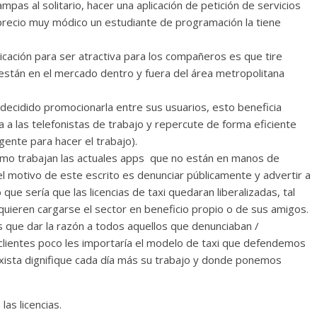
s al solitario, hacer una aplicación de petición de servicios
n precio muy módico un estudiante de programación la tiene
icación para ser atractiva para los compañeros es que tire
están en el mercado dentro y fuera del área metropolitana
decidido promocionarla entre sus usuarios, esto beneficia
 a las telefonistas de trabajo y repercute de forma eficiente
ente para hacer el trabajo).
cómo trabajan las actuales apps que no están en manos de
el motivo de este escrito es denunciar públicamente y advertir a
e sería que las licencias de taxi quedaran liberalizadas, tal
ieren cargarse el sector en beneficio propio o de sus amigos.
que dar la razón a todos aquellos que denunciaban /
clientes poco les importaría el modelo de taxi que defendemos
xista dignifique cada día más su trabajo y donde ponemos
as licencias.