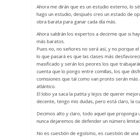
Ahora me dirán que es un estudio externo, lo 
hago un estudio, después creo un estado de opini
obra barata para ganar cada día más.
Ahora saldrán los expertos a decirme que si hay 
más baratos.
Pues no, no señores no será así, y no porque el
lo que pasará es que las clases más desfavoreci
masificado y serán los peores los que trabajará
cuenta que lo pongo entre comillas, los que di
comisiones que tal como van pronto serán más al
atlántico.
El lobo ya saca la patita y lejos de querer mejorar
decente, tengo mis dudas, pero está claro, la cu
Decimos alto y claro, todo aquel que proponga un
nunca dejaremos de defender un número limitado
No es cuestión de egoísmo, es cuestión de una f