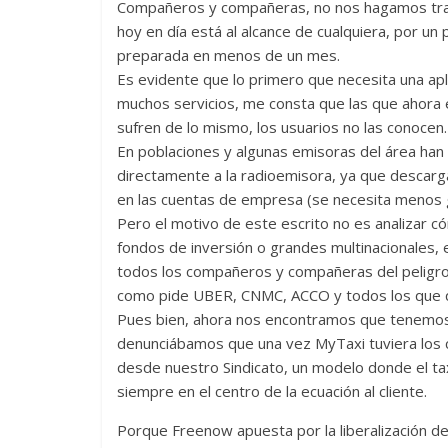
Compañeros y compañeras, no nos hagamos trampa
hoy en día está al alcance de cualquiera, por u
preparada en menos de un mes.
Es evidente que lo primero que necesita una apl
muchos servicios, me consta que las que ahora 
sufren de lo mismo, los usuarios no las conocen.
En poblaciones y algunas emisoras del área han 
directamente a la radioemisora, ya que descarga
en las cuentas de empresa (se necesita menos g
Pero el motivo de este escrito no es analizar 
fondos de inversión o grandes multinacionales, 
todos los compañeros y compañeras del peligro qu
como pide UBER, CNMC, ACCO y todos los que qu
Pues bien, ahora nos encontramos que tenemos 
denunciábamos que una vez MyTaxi tuviera los 
desde nuestro Sindicato, un modelo donde el ta
siempre en el centro de la ecuación al cliente.
Porque Freenow apuesta por la liberalización de l