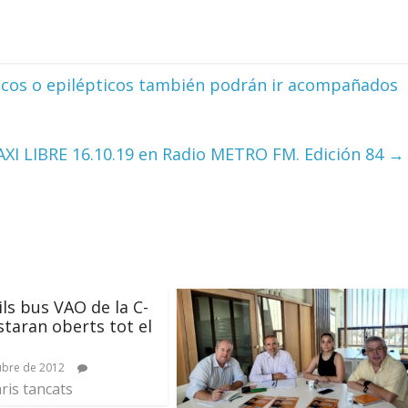
icos o epilépticos también podrán ir acompañados
XI LIBRE 16.10.19 en Radio METRO FM. Edición 84
→
ils bus VAO de la C-
staran oberts tot el
ubre de 2012
is tancats