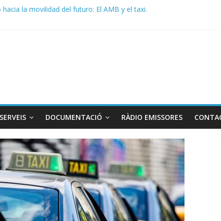
DO CONJUNTO STAC – ATC
acia la movilidad del futuro: El AMB y el taxi.
de Radio TAXI LIBRE 29.07.2026 en COOLTURA FM. Edición 386
 SOLICITAN TAULA TÈCNICA PARA MEJORAR LA OPERATIVA DE EN
de Radio TAXI LIBRE 22.07.2026 en COOLTURA FM. Edición 385
SERVEIS
DOCUMENTACIÓ
RÀDIO EMISSORES
CONTA