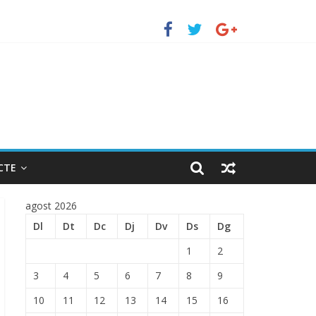
TRADA EN EL PUERTO DE BARCELONA.
CTE
agost 2026
Dl
Dt
Dc
Dj
Dv
Ds
Dg
1
2
3
4
5
6
7
8
9
10
11
12
13
14
15
16