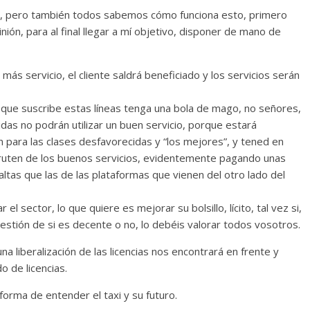
sé, pero también todos sabemos cómo funciona esto, primero
ón, para al final llegar a mí objetivo, disponer de mano de
más servicio, el cliente saldrá beneficiado y los servicios serán
 que suscribe estas líneas tenga una bola de mago, no señores,
das no podrán utilizar un buen servicio, porque estará
n para las clases desfavorecidas y “los mejores”, y tened en
sfruten de los buenos servicios, evidentemente pagando unas
tas que las de las plataformas que vienen del otro lado del
 el sector, lo que quiere es mejorar su bolsillo, lícito, tal vez si,
estión de si es decente o no, lo debéis valorar todos vosotros.
a liberalización de las licencias nos encontrará en frente y
 de licencias.
orma de entender el taxi y su futuro.