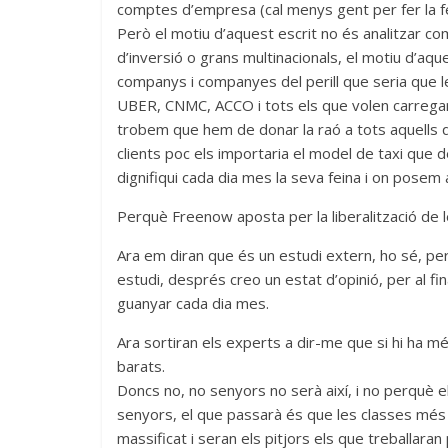
comptes d’empresa (cal menys gent per fer la fe
Però el motiu d’aquest escrit no és analitzar c
d’inversió o grans multinacionals, el motiu d’aqu
companys i companyes del perill que seria que le
UBER, CNMC, ACCO i tots els que volen carregar-
trobem que hem de donar la raó a tots aquells
clients poc els importaria el model de taxi que 
dignifiqui cada dia mes la seva feina i on posem al
Perquè Freenow aposta per la liberalització de le
Ara em diran que és un estudi extern, ho sé, pe
estudi, després creo un estat d’opinió, per al fi
guanyar cada dia mes.
Ara sortiran els experts a dir-me que si hi ha més
barats.
Doncs no, no senyors no serà així, i no perquè e
senyors, el que passarà és que les classes més 
massificat i seran els pitjors els que treballaran