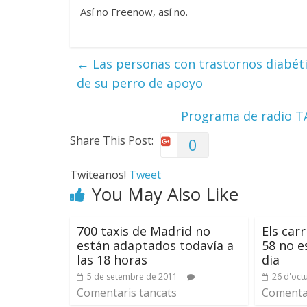
Así no Freenow, así no.
←
Las personas con trastornos diabét
de su perro de apoyo
Programa de radio TA
Share This Post:
0
Twiteanos!
Tweet
You May Also Like
700 taxis de Madrid no
Els carr
están adaptados todavía a
58 no e
las 18 horas
dia
5 de setembre de 2011
26 d'oct
Comentaris tancats
Comentar