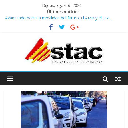
Dijous, agost 6, 2026
Últimes notícies:
Avanzando hacia la movilidad del futuro: El AMB y el taxi.
Programa de Radio TAXI LIBRE 29.07.2026 en COOLTURA FM.
Edición 386
STAC/ATC SOLICITAN TAULA TÈCNICA PARA MEJORAR LA
OPERATIVA DE ENTRADA EN EL PUERTO DE BARCELONA.
Programa de Radio TAXI LIBRE 22.07.2026 en COOLTURA FM.
Edición 385
COMUNICADO CONJUNTO STAC – ATC