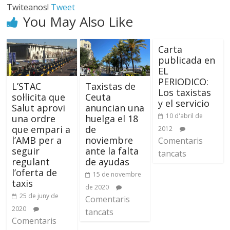
Twiteanos!
Tweet
You May Also Like
Carta
publicada en
EL
PERIODICO:
L’STAC
Taxistas de
Los taxistas
sol·licita que
Ceuta
y el servicio
Salut aprovi
anuncian una
10 d'abril de
una ordre
huelga el 18
que empari a
de
2012
l’AMB per a
noviembre
Comentaris
seguir
ante la falta
tancats
regulant
de ayudas
l’oferta de
15 de novembre
taxis
de 2020
25 de juny de
Comentaris
2020
tancats
Comentaris