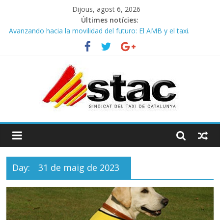
Dijous, agost 6, 2026
Últimes notícies:
Avanzando hacia la movilidad del futuro: El AMB y el taxi.
Programa de Radio TAXI LIBRE 29.07.2026 en COOLTURA FM.
Edición 386
STAC/ATC SOLICITAN TAULA TÈCNICA PARA MEJORAR LA
OPERATIVA DE ENTRADA EN EL PUERTO DE BARCELONA.
Programa de Radio TAXI LIBRE 22.07.2026 en COOLTURA FM.
Edición 385
COMUNICADO CONJUNTO STAC – ATC
Day:
31 de maig de 2023