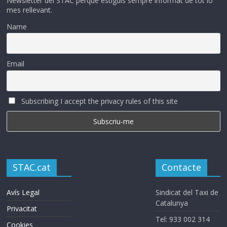
Newsletter del STAC perque estiguis sempre informat de tot lo
mes rellevant.
Name
Email
Subscribing I accept the privacy rules of this site
STAC.cat
Contacte
Avís Legal
Sindicat del Taxi de
Catalunya
Privacitat
Tel: 933 002 314
Cookies