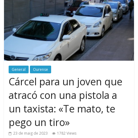
General
Ourense
Cárcel para un joven que
atracó con una pistola a
un taxista: «Te mato, te
pego un tiro»
23 de maig de 2023
1782 Views