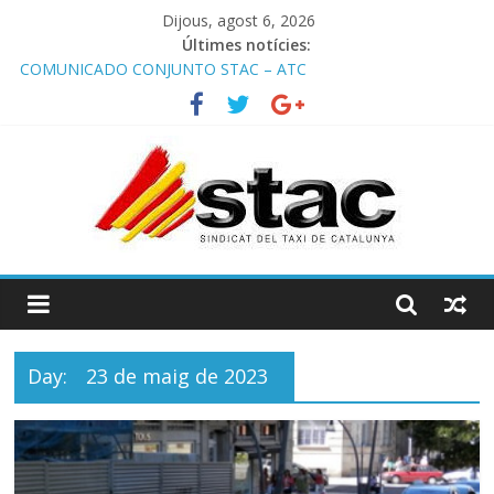
Dijous, agost 6, 2026
Últimes notícies:
COMUNICADO CONJUNTO STAC – ATC
Comunicado STAC/ ATC de la reunión con los Mossos d
‘Esquadra del aeropuerto de Barcelona.
Programa de Radio TAXI LIBRE 29.07.2026 en COOLTURA FM.
Edición 386
STAC/ATC SOLICITAN TAULA TÈCNICA PARA MEJORAR LA
OPERATIVA DE ENTRADA EN EL PUERTO DE BARCELONA.
Programa de Radio TAXI LIBRE 22.07.2026 en COOLTURA FM.
Edición 385
Day:
23 de maig de 2023