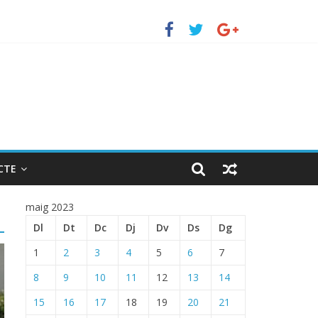
uerto de Barcelona.
 ENTRADA EN EL PUERTO DE BARCELONA.
CTE
maig 2023
Dl
Dt
Dc
Dj
Dv
Ds
Dg
1
2
3
4
5
6
7
8
9
10
11
12
13
14
15
16
17
18
19
20
21