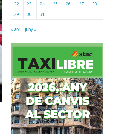
22
23
24
25
26
27
28
29
30
31
« abr.
juny »