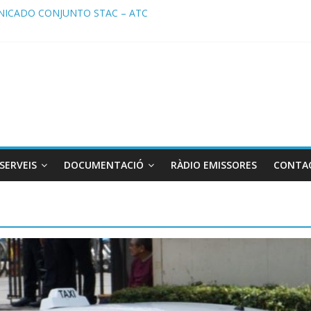
ICADO CONJUNTO STAC – ATC
cado STAC/ ATC de la reunión con los Mossos d ‘Esquadra del aerop
ma de Radio TAXI LIBRE 29.07.2026 en COOLTURA FM. Edición 386
ATC SOLICITAN TAULA TÈCNICA PARA MEJORAR LA OPERATIVA DE
ma de Radio TAXI LIBRE 22.07.2026 en COOLTURA FM. Edición 385
SERVEIS
DOCUMENTACIÓ
RÀDIO EMISSORES
CONTA