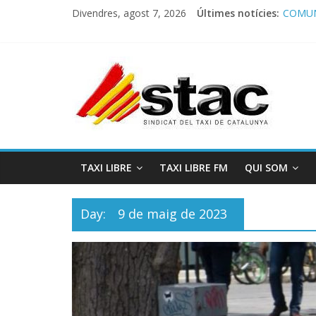
Divendres, agost 7, 2026
Últimes notícies:
COMUN
Comuni
Progra
STAC/
Progra
TAXI LIBRE
TAXI LIBRE FM
QUI SOM
Day:
9 de maig de 2023