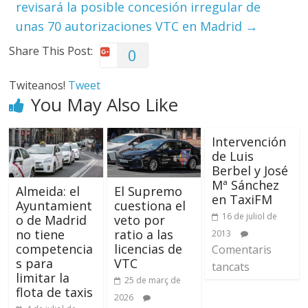
revisará la posible concesión irregular de
unas 70 autorizaciones VTC en Madrid
→
Share This Post:
0
Twiteanos!
Tweet
You May Also Like
Intervención
de Luis
Berbel y José
Mª Sánchez
Almeida: el
El Supremo
en TaxiFM
Ayuntamient
cuestiona el
16 de juliol de
o de Madrid
veto por
no tiene
ratio a las
2013
competencia
licencias de
Comentaris
s para
VTC
tancats
limitar la
25 de març de
flota de taxis
2026