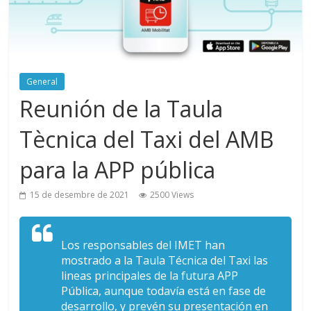
General
Reunión de la Taula
Tècnica del Taxi del AMB
para la APP pública
15 de desembre de 2021
2500 Views
Los responsables del IMET han
mostrado a la Taula Técnica del Taxi las
lineas principales de la futura APP
Pública, aunque todavía está en fase de
desarrollo, y prevén su presentación en