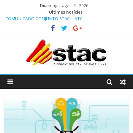
Diumenge, agost 9, 2026
Últimes notícies:
COMUNICADO CONJUNTO STAC – ATC
Comunicado STAC/ ATC de la reunión con los Mossos d
‘Esquadra del aeropuerto de Barcelona.
Programa de Radio TAXI LIBRE 29.07.2026 en COOLTURA FM.
Edición 386
STAC/ATC SOLICITAN TAULA TÈCNICA PARA MEJORAR LA
OPERATIVA DE ENTRADA EN EL PUERTO DE BARCELONA.
Programa de Radio TAXI LIBRE 22.07.2026 en COOLTURA FM.
Edición 385