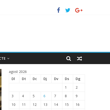
uerto de Barcelona.
 ENTRADA EN EL PUERTO DE BARCELONA.
CTE
agost 2026
Dl
Dt
Dc
Dj
Dv
Ds
Dg
1
2
3
4
5
6
7
8
9
10
11
12
13
14
15
16