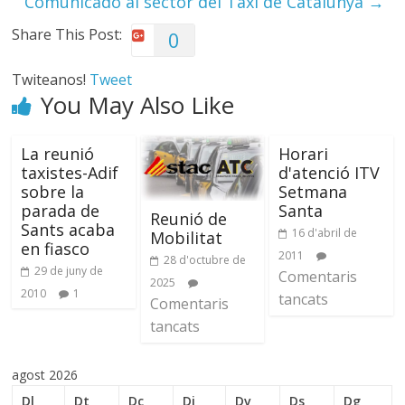
Comunicado al sector del Taxi de Catalunya
→
Share This Post:
0
Twiteanos!
Tweet
You May Also Like
La reunió
Horari
taxistes-Adif
d'atenció ITV
sobre la
Setmana
parada de
Santa
Reunió de
Sants acaba
16 d'abril de
Mobilitat
en fiasco
2011
28 d'octubre de
29 de juny de
Comentaris
2025
2010
1
tancats
Comentaris
tancats
agost 2026
Dl
Dt
Dc
Dj
Dv
Ds
Dg