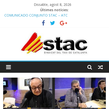
Dissabte, agost 8, 2026
Últimes notícies:
COMUNICADO CONJUNTO STAC – ATC
Comunicado STAC/ ATC de la reunión con los Mossos d
‘Esquadra del aeropuerto de Barcelona.
Programa de Radio TAXI LIBRE 29.07.2026 en COOLTURA FM.
Edición 386
STAC/ATC SOLICITAN TAULA TÈCNICA PARA MEJORAR LA
OPERATIVA DE ENTRADA EN EL PUERTO DE BARCELONA.
Programa de Radio TAXI LIBRE 22.07.2026 en COOLTURA FM.
Edición 385