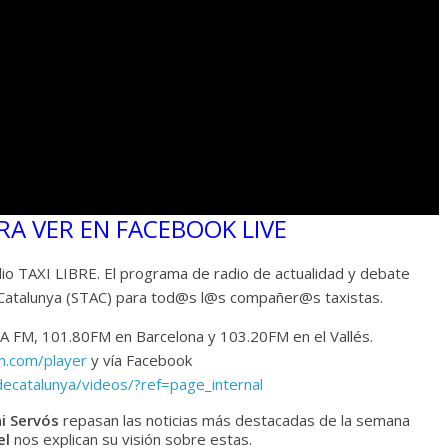
RA VER EN FACEBOOK LIVE
o TAXI LIBRE. El programa de radio de actualidad y debate
de Catalunya (STAC) para tod@s l@s compañer@s taxistas.
 FM, 101.80FM en Barcelona y 103.20FM en el Vallés.
m.com/player
y vía Facebook
decatalunya/videos/?ref=page_internal
i Servós
repasan las noticias más destacadas de la semana
el
nos explican su visión sobre estas.