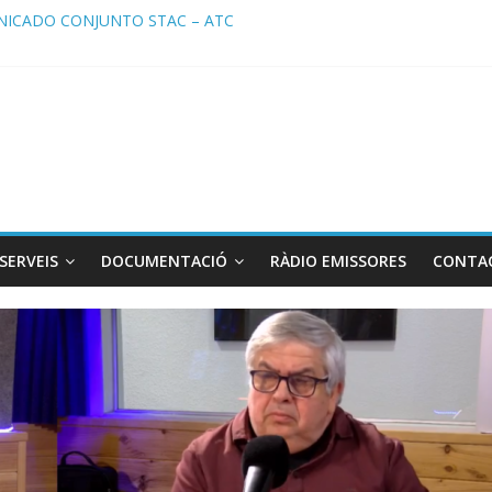
ICADO CONJUNTO STAC – ATC
cado STAC/ ATC de la reunión con los Mossos d ‘Esquadra del aerop
ma de Radio TAXI LIBRE 29.07.2026 en COOLTURA FM. Edición 386
ATC SOLICITAN TAULA TÈCNICA PARA MEJORAR LA OPERATIVA DE
ma de Radio TAXI LIBRE 22.07.2026 en COOLTURA FM. Edición 385
SERVEIS
DOCUMENTACIÓ
RÀDIO EMISSORES
CONTA