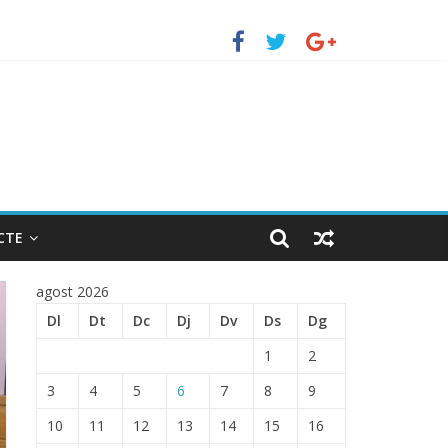
uerto de Barcelona.
 ENTRADA EN EL PUERTO DE BARCELONA.
CTE
agost 2026
Dl
Dt
Dc
Dj
Dv
Ds
Dg
1
2
3
4
5
6
7
8
9
10
11
12
13
14
15
16