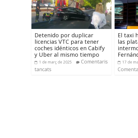
Detenido por duplicar
El taxi
licencias VTC para tener
las pla
coches idénticos en Cabify
intermo
y Uber al mismo tiempo
Fernán
Comentaris
1 de març de 2025
17 de ma
tancats
Comentar