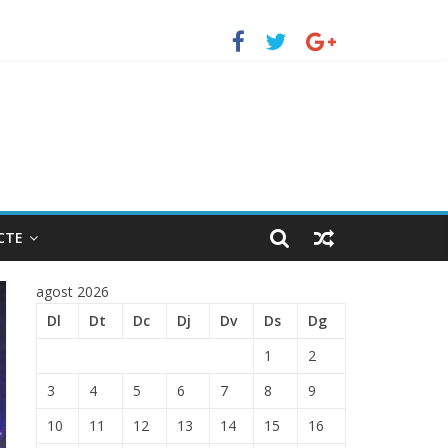
TRADA EN EL PUERTO DE BARCELONA.
CTE
agost 2026
Dl
Dt
Dc
Dj
Dv
Ds
Dg
1
2
3
4
5
6
7
8
9
10
11
12
13
14
15
16