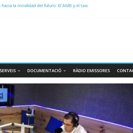
acia la movilidad del futuro: El AMB y el taxi.
de Radio TAXI LIBRE 29.07.2026 en COOLTURA FM. Edición 386
 SOLICITAN TAULA TÈCNICA PARA MEJORAR LA OPERATIVA DE EN
de Radio TAXI LIBRE 22.07.2026 en COOLTURA FM. Edición 385
DO CONJUNTO STAC – ATC
SERVEIS
DOCUMENTACIÓ
RÀDIO EMISSORES
CONTA