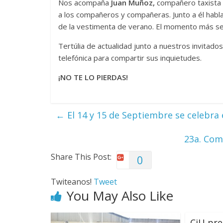
Nos acompaña
Juan
Muñoz,
compañero taxista d
a los compañeros y compañeras. Junto a él habla
de la vestimenta de verano. El momento más sen
Tertúlia de actualidad junto a nuestros invitad
telefónica para compartir sus inquietudes.
¡NO TE LO PIERDAS!
←
El 14 y 15 de Septiembre se celebra e
23a. Comi
Share This Post:
0
Twiteanos!
Tweet
You May Also Like
CiU pre