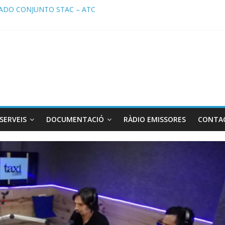
DO CONJUNTO STAC – ATC
 STAC/ ATC de la reunión con los Mossos d ‘Esquadra del aeropuer
de Radio TAXI LIBRE 29.07.2026 en COOLTURA FM. Edición 386
 SOLICITAN TAULA TÈCNICA PARA MEJORAR LA OPERATIVA DE EN
de Radio TAXI LIBRE 22.07.2026 en COOLTURA FM. Edición 385
SERVEIS
DOCUMENTACIÓ
RÀDIO EMISSORES
CONTA