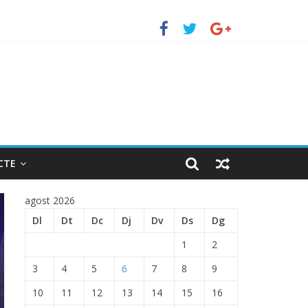
to de Barcelona.
TRADA EN EL PUERTO DE BARCELONA.
CTE
agost 2026
Dl
Dt
Dc
Dj
Dv
Ds
Dg
1
2
3
4
5
6
7
8
9
10
11
12
13
14
15
16