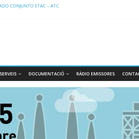
DO CONJUNTO STAC – ATC
 STAC/ ATC de la reunión con los Mossos d ‘Esquadra del aeropuer
de Radio TAXI LIBRE 29.07.2026 en COOLTURA FM. Edición 386
 SOLICITAN TAULA TÈCNICA PARA MEJORAR LA OPERATIVA DE EN
de Radio TAXI LIBRE 22.07.2026 en COOLTURA FM. Edición 385
SERVEIS
DOCUMENTACIÓ
RÀDIO EMISSORES
CONTA