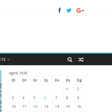
to de Barcelona.
TRADA EN EL PUERTO DE BARCELONA.
CTE
agost 2026
Dl
Dt
Dc
Dj
Dv
Ds
Dg
1
2
3
4
5
6
7
8
9
10
11
12
13
14
15
16