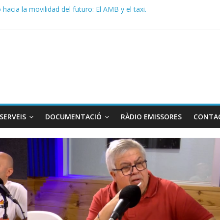
acia la movilidad del futuro: El AMB y el taxi.
de Radio TAXI LIBRE 29.07.2026 en COOLTURA FM. Edición 386
 SOLICITAN TAULA TÈCNICA PARA MEJORAR LA OPERATIVA DE EN
de Radio TAXI LIBRE 22.07.2026 en COOLTURA FM. Edición 385
DO CONJUNTO STAC – ATC
SERVEIS
DOCUMENTACIÓ
RÀDIO EMISSORES
CONTA