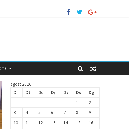
TRADA EN EL PUERTO DE BARCELONA.
CTE
agost 2026
Dl
Dt
Dc
Dj
Dv
Ds
Dg
1
2
3
4
5
6
7
8
9
10
11
12
13
14
15
16