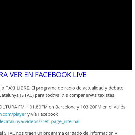
RA VER EN FACEBOOK LIVE
o TAXI LIBRE. El programa de radio de actualidad y debate
de Catalunya (STAC) para tod@s l@s compañer@s taxistas.
LTURA FM, 101.80FM en Barcelona y 103.20FM en el Vallés.
m.com/player
y vía Facebook
decatalunya/videos/?ref=page_internal
l STAC nos traen un programa cargado de información y