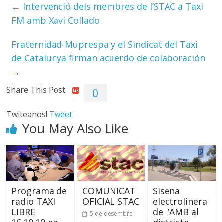
←
Intervenció dels membres de l’STAC a Taxi
FM amb Xavi Collado
Fraternidad-Muprespa y el Sindicat del Taxi
de Catalunya firman acuerdo de colaboración
→
Share This Post:
0
Twiteanos!
Tweet
You May Also Like
Programa de
COMUNICAT
Sisena
radio TAXI
OFICIAL STAC
electrolinera
LIBRE
de l’AMB al
5 de desembre
16.10.19 en
districte