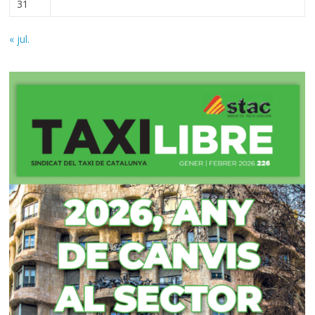
31
« jul.