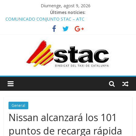
Diumenge, agost 9, 2026
Últimes notícies:
COMUNICADO CONJUNTO STAC – ATC
Comunicado STAC/ ATC de la reunión con los Mossos d
‘Esquadra del aeropuerto de Barcelona.
Programa de Radio TAXI LIBRE 29.07.2026 en COOLTURA FM.
Edición 386
STAC/ATC SOLICITAN TAULA TÈCNICA PARA MEJORAR LA
OPERATIVA DE ENTRADA EN EL PUERTO DE BARCELONA.
Programa de Radio TAXI LIBRE 22.07.2026 en COOLTURA FM.
Edición 385
General
Nissan alcanzará los 101
puntos de recarga rápida