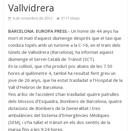
Vallvidrera
4 de novembre de 2012
3117 Views
BARCELONA. EUROPA PRESS.-
Un home de 44 anys ha
mort el matí d’aquest diumenge després que el taxi que
conduïa topés amb un turisme a la C-16, en el tram dels
túnels de Vallvidrera (Barcelona), ha informat aquest
diumenge el Servei Català de Trànsit (SCT).
En la col·lisió, que s’ha produït poc abans de les 7.50
hores al quilòmetre 4, també ha resultat ferit greu un
jove de 26 anys, que ha estat traslladat a l’Hospital de la
Vall d’Hebron de Barcelona.
Fins al lloc de l’accident s’han traslladat quatre patrulles
dels Mossos d’Esquadra, Bombers de Barcelona, quatre
dotacions de Bombers de la Generalitat i tres
ambulàncies del Sistema d’Emergències Mèdiques
(SEM), i s’ha tallat el trànsit en els dos sentits de la
marxa fins a les 9.24 hores.