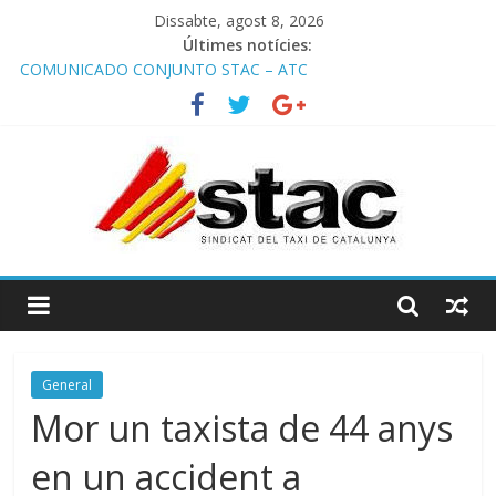
Dissabte, agost 8, 2026
Últimes notícies:
COMUNICADO CONJUNTO STAC – ATC
Comunicado STAC/ ATC de la reunión con los Mossos d
‘Esquadra del aeropuerto de Barcelona.
Programa de Radio TAXI LIBRE 29.07.2026 en COOLTURA FM.
Edición 386
STAC/ATC SOLICITAN TAULA TÈCNICA PARA MEJORAR LA
OPERATIVA DE ENTRADA EN EL PUERTO DE BARCELONA.
Programa de Radio TAXI LIBRE 22.07.2026 en COOLTURA FM.
Edición 385
General
Mor un taxista de 44 anys
en un accident a