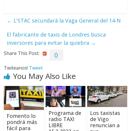
←
L'STAC secundarà la Vaga General del 14-N
El fabricante de taxis de Londres busca
inversores para evitar la quiebra
→
Share This Post:
0
Twiteanos!
Tweet
You May Also Like
Programa de
Los taxistas
Fomento lo
radio TAXI
de Vigo
pondrá más
LIBRE
renuncian a
fácil para