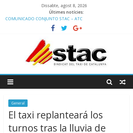
Dissabte, agost 8, 2026
Últimes notícies:
COMUNICADO CONJUNTO STAC – ATC
Comunicado STAC/ ATC de la reunión con los Mossos d
‘Esquadra del aeropuerto de Barcelona.
Programa de Radio TAXI LIBRE 29.07.2026 en COOLTURA FM.
Edición 386
STAC/ATC SOLICITAN TAULA TÈCNICA PARA MEJORAR LA
OPERATIVA DE ENTRADA EN EL PUERTO DE BARCELONA.
Programa de Radio TAXI LIBRE 22.07.2026 en COOLTURA FM.
Edición 385
General
El taxi replanteará los
turnos tras la lluvia de