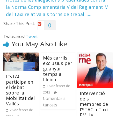
la Norma Complementària V del Reglament M.
del Taxi relativa als torns de treball
→
Share This Post:
0
Twiteanos!
Tweet
You May Also Like
Més carrils
exclusius per
guanyar
temps a
L’STAC
Lleida
participa en
18 de febrer de
el debat
sobre la
Intervenció
2012
Mobilitat del
dels
Comentaris
Vallès
membres de
tancats
l’STAC a Taxi
28 de febrer de
FM, la