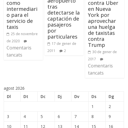
aeropuerto
contra Uber
como
tras
en Nueva
intermediari
detectarse la
York por
o para el
captación de
aprovechar
servicio de
pasajeros
una huelga
taxis
por
de taxistas
25 de novembre
particulares
contra
de 2020
17 de gener de
Trump
Comentaris
2011
2
30 de gener de
tancats
2017
Comentaris
tancats
agost 2026
Dl
Dt
Dc
Dj
Dv
Ds
Dg
1
2
3
4
5
6
7
8
9
10
11
12
13
14
15
16