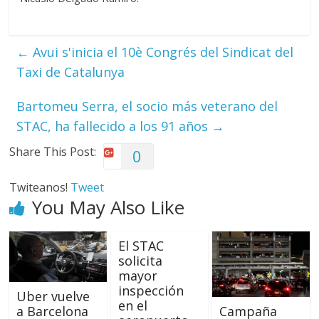
←
Avui s'inicia el 10è Congrés del Sindicat del
Taxi de Catalunya
Bartomeu Serra, el socio más veterano del
STAC, ha fallecido a los 91 años
→
Share This Post:
0
Twiteanos!
Tweet
You May Also Like
El STAC
solicita
mayor
inspección
Uber vuelve
en el
Campaña
a Barcelona