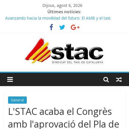
Dijous, agost 6, 2026
Últimes notícies:
Avanzando hacia la movilidad del futuro: El AMB y el taxi.
Programa de Radio TAXI LIBRE 29.07.2026 en COOLTURA FM.
Edición 386
STAC/ATC SOLICITAN TAULA TÈCNICA PARA MEJORAR LA
OPERATIVA DE ENTRADA EN EL PUERTO DE BARCELONA.
Programa de Radio TAXI LIBRE 22.07.2026 en COOLTURA FM.
Edición 385
COMUNICADO CONJUNTO STAC – ATC
General
L'STAC acaba el Congrès
amb l'aprovació del Pla de