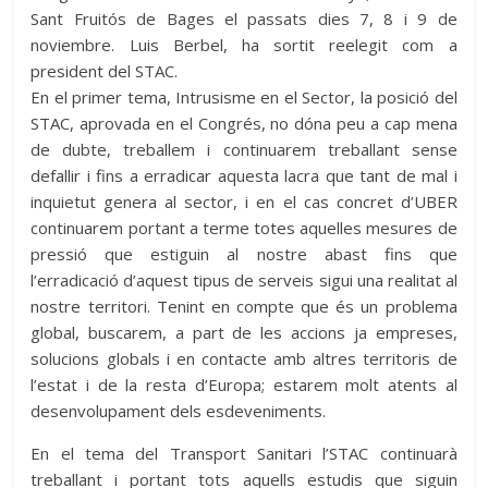
Sant Fruitós de Bages el passats dies 7, 8 i 9 de
noviembre. Luis Berbel, ha sortit reelegit com a
president del STAC.
En el primer tema, Intrusisme en el Sector, la posició del
STAC, aprovada en el Congrés, no dóna peu a cap mena
de dubte, treballem i continuarem treballant sense
defallir i fins a erradicar aquesta lacra que tant de mal i
inquietut genera al sector, i en el cas concret d’UBER
continuarem portant a terme totes aquelles mesures de
pressió que estiguin al nostre abast fins que
l’erradicació d’aquest tipus de serveis sigui una realitat al
nostre territori. Tenint en compte que és un problema
global, buscarem, a part de les accions ja empreses,
solucions globals i en contacte amb altres territoris de
l’estat i de la resta d’Europa; estarem molt atents al
desenvolupament dels esdeveniments.
En el tema del Transport Sanitari l’STAC continuarà
treballant i portant tots aquells estudis que siguin