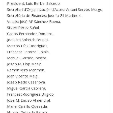
President: Luis Berbel Salcedo.
Secretari d’Organització i d’Actes: Antoni Servòs Murgo.
Secretària de Finances: Josefa Gil Martínez.
Vocals: José Mª Sánchez Baena.
Silveri Pérez Suñol.
Carlos Fernández Romero.
Joaquim Solanich Brunet.
Marcos Díaz Rodríguez.
Francesc Latorre Obiols.
Manuel Garrido Pastor.
Josep M. Llop Masip.
Ramón Miró Marimon.
Joan Vicente Maigí.
Josep Redó Casanova.
Miguel García Cabrera.
FrancescRodríguez Brígido.
José M. Enciso Almendral.
Manel Carrillo Quesada.
Nicasio Delgado Ramiro.