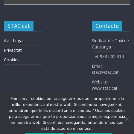
STAC.cat
Contacte
Avís Legal
Sindicat del Taxi de
Catalunya
Privacitat
Tel: 933 002 314
Cookies
Email:
stac@stac.cat
Website:
www.stac.cat
Fem servir cookies per assegurar-nos que li proporcionem la
millor experiència al nostre web. Si continueu navegant-hi,
entendrem que hi és d'acord amb el seu ús. / Usamos cookies
para asegurarnos que te proporcionamos la mejor experiencia
en nuestro web. Si continúa navegando, entenderemos que
está de acuerdo en su uso.
Sindicat del Taxi de Catalunya. Todos los derechos reservados