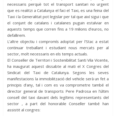
necessaris perquè tot el transport sanitari no urgent
que es realitzi a Catalunya el faci el Taxi, es una feina del
Taxi i la Generalitat pot legislar per tal que així sigui i que
el conjunt de catalans i catalanes puguin estalviar en
aquests temps que corren fins a 19 milions d’euros, no
defallirem.
L’altre objectiu i compromís adoptat per l’Stac a estat
continuar treballant i estudiant nous mercats per al
sector, molt necessaris en els temps actuals.
El Conseller de Territori i Sostenibilitat Santi Vila Vicente,
ha inaugurat aquest dissabte al mati el X Congres del
Sindicat del Taxi de Catalunya. Segons les seves
manifestacions la immobilització del vehicle serà un fet a
principis d’any, tal i com es va comprometre també el
director general de transports Pere Padrosa en l’últim
consell del taxi davant dels legítims representants del
sector , a part del honorable Conseller també han
assistit al congres: