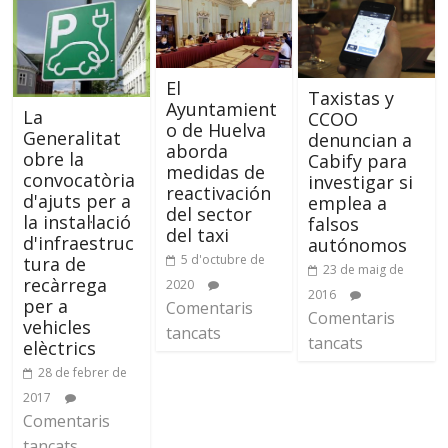
El
Taxistas y
Ayuntamient
La
CCOO
o de Huelva
Generalitat
denuncian a
aborda
obre la
Cabify para
medidas de
convocatòria
investigar si
reactivación
d'ajuts per a
emplea a
del sector
la instal·lació
falsos
del taxi
d'infraestruc
autónomos
5 d'octubre de
tura de
23 de maig de
recàrrega
2020
2016
per a
Comentaris
Comentaris
vehicles
tancats
tancats
elèctrics
28 de febrer de
2017
Comentaris
tancats