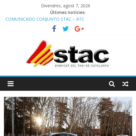
Divendres, agost 7, 2026
Últimes notícies:
COMUNICADO CONJUNTO STAC – ATC
Comunicado STAC/ ATC de la reunión con los Mossos d
‘Esquadra del aeropuerto de Barcelona.
Programa de Radio TAXI LIBRE 29.07.2026 en COOLTURA FM.
Edición 386
STAC/ATC SOLICITAN TAULA TÈCNICA PARA MEJORAR LA
OPERATIVA DE ENTRADA EN EL PUERTO DE BARCELONA.
Programa de Radio TAXI LIBRE 22.07.2026 en COOLTURA FM.
Edición 385