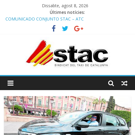
Dissabte, agost 8, 2026
Últimes notícies:
COMUNICADO CONJUNTO STAC – ATC
Comunicado STAC/ ATC de la reunión con los Mossos d
‘Esquadra del aeropuerto de Barcelona.
Programa de Radio TAXI LIBRE 29.07.2026 en COOLTURA FM.
Edición 386
STAC/ATC SOLICITAN TAULA TÈCNICA PARA MEJORAR LA
OPERATIVA DE ENTRADA EN EL PUERTO DE BARCELONA.
Programa de Radio TAXI LIBRE 22.07.2026 en COOLTURA FM.
Edición 385