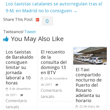
Los taxistas catalanes se autorregulan tras el
9-M; en Madrid no lo consiguen
→
Share This Post:
0
Twiteanos!
Tweet
You May Also Like
Los taxistas
El recuento
de Barakaldo
de la
consiguen
consulta del
limitar su
domingo 13
El Taxi
jornada
en BTV
compartido
laboral a 10
20 de novembre
nocturno de
horas
Puerto del
de 2011
9 de desembre
Rosario
Comentaris
adelanta su
de 2011
tancats
horario
Comentaris
tancats
22 de març de