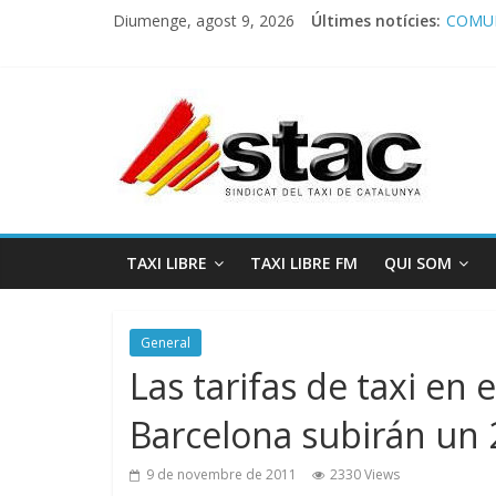
Diumenge, agost 9, 2026
Últimes notícies:
COMUN
Comuni
Progra
STAC/
Progra
TAXI LIBRE
TAXI LIBRE FM
QUI SOM
General
Las tarifas de taxi en
Barcelona subirán un
9 de novembre de 2011
2330 Views