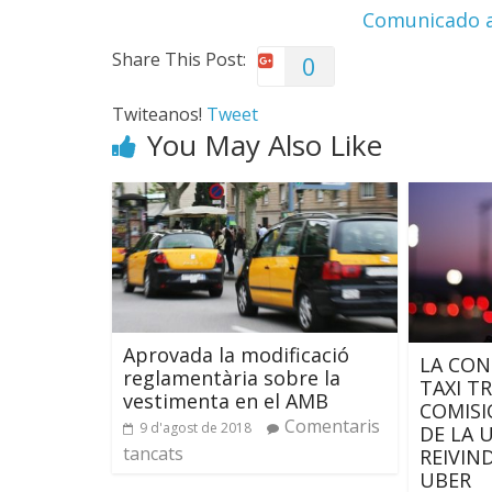
Comunicado al
Share This Post:
0
Twiteanos!
Tweet
You May Also Like
Aprovada la modificació
LA CON
reglamentària sobre la
TAXI T
vestimenta en el AMB
COMISI
Comentaris
9 d'agost de 2018
DE LA 
tancats
REIVIN
UBER