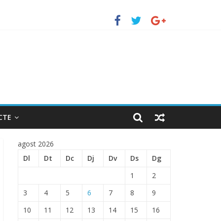
uerto de Barcelona.
 ENTRADA EN EL PUERTO DE BARCELONA.
CTE
agost 2026
Dl
Dt
Dc
Dj
Dv
Ds
Dg
1
2
3
4
5
6
7
8
9
10
11
12
13
14
15
16