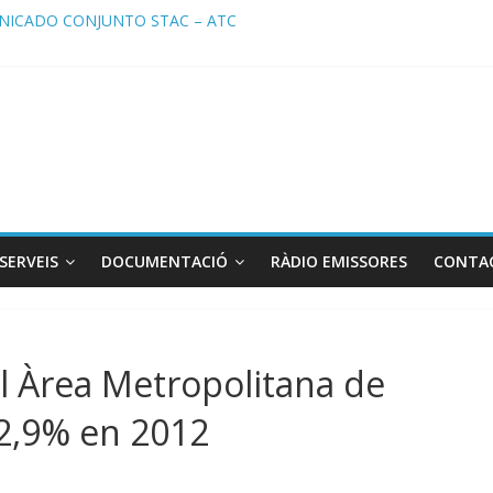
ICADO CONJUNTO STAC – ATC
cado STAC/ ATC de la reunión con los Mossos d ‘Esquadra del aerop
ma de Radio TAXI LIBRE 29.07.2026 en COOLTURA FM. Edición 386
ATC SOLICITAN TAULA TÈCNICA PARA MEJORAR LA OPERATIVA DE
ma de Radio TAXI LIBRE 22.07.2026 en COOLTURA FM. Edición 385
SERVEIS
DOCUMENTACIÓ
RÀDIO EMISSORES
CONTA
 el Àrea Metropolitana de
 2,9% en 2012