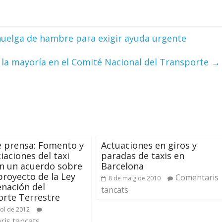
huelga de hambre para exigir ayuda urgente
 la mayoría en el Comité Nacional del Transporte
→
 prensa: Fomento y
Actuaciones en giros y
iaciones del taxi
paradas de taxis en
n un acuerdo sobre
Barcelona
proyecto de la Ley
Comentaris
8 de maig de 2010
nación del
tancats
rte Terrestre
iol de 2012
is tancats