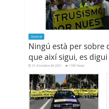
General
Ningú està per sobre d
que així sigui, es digu
21 d'octubre de 2021
1785 Views