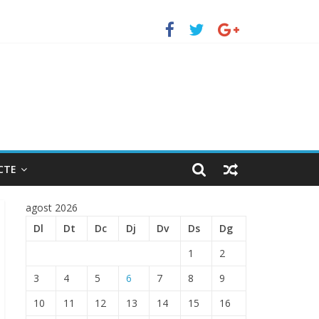
uerto de Barcelona.
 ENTRADA EN EL PUERTO DE BARCELONA.
CTE
agost 2026
Dl
Dt
Dc
Dj
Dv
Ds
Dg
1
2
3
4
5
6
7
8
9
10
11
12
13
14
15
16