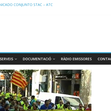
ICADO CONJUNTO STAC – ATC
cado STAC/ ATC de la reunión con los Mossos d ‘Esquadra del aerop
ma de Radio TAXI LIBRE 29.07.2026 en COOLTURA FM. Edición 386
ATC SOLICITAN TAULA TÈCNICA PARA MEJORAR LA OPERATIVA DE
ma de Radio TAXI LIBRE 22.07.2026 en COOLTURA FM. Edición 385
SERVEIS
DOCUMENTACIÓ
RÀDIO EMISSORES
CONTA