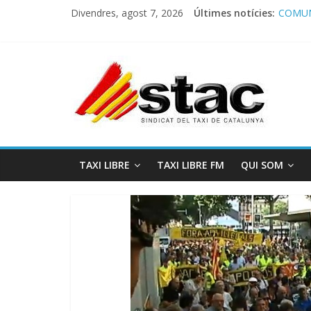
Divendres, agost 7, 2026
Últimes notícies:
COMUN
Comuni
Progra
STAC/
Progra
TAXI LIBRE
TAXI LIBRE FM
QUI SOM