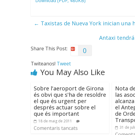
Download (PDF, 480KB)
←
Taxistas de Nueva York inician una 
Antaxi tendrá
Share This Post:
0
Twiteanos!
Tweet
You May Also Like
Sobre l'aeroport de Girona
Nota de
és obvi que s'ha de resoldre
las asoc
el que és urgent per
alcanza
després actuar sobre el
el Ante
que és important
de Orde
Transpo
18 de maig de 2011
Comentaris tancats
31 de jul
Comentar