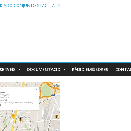
CADO CONJUNTO STAC – ATC
ado STAC/ ATC de la reunión con los Mossos d ‘Esquadra del aeropu
a de Radio TAXI LIBRE 29.07.2026 en COOLTURA FM. Edición 386
TC SOLICITAN TAULA TÈCNICA PARA MEJORAR LA OPERATIVA DE 
a de Radio TAXI LIBRE 22.07.2026 en COOLTURA FM. Edición 385
SERVEIS
DOCUMENTACIÓ
RÀDIO EMISSORES
CONTA