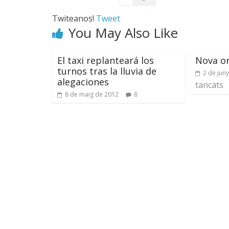
Twiteanos!
Tweet
You May Also Like
El taxi replanteará los
Nova or
turnos tras la lluvia de
2 de jun
alegaciones
tancats
8 de maig de 2012
8