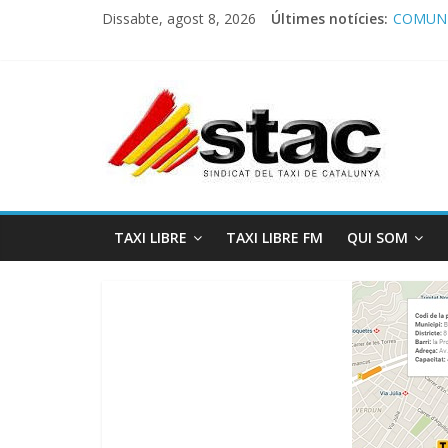
Dissabte, agost 8, 2026
Últimes notícies:
COMUNI
Comunic
Program
STAC/A
Program
TAXI LIBRE
TAXI LIBRE FM
QUI SOM