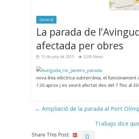
General
La parada de l'Avingud
afectada per obres
15 de juny de 2015
2205 Views
nova línia elèctrica subterrània, el funcionament
120 aprox.) es veurà afectat des del 7 fins al 30
←
Ampliació de la parada al Port Olímpi
Trabajo dice qu
Share This Post:
0