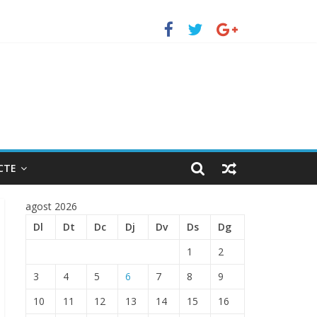
erto de Barcelona.
ENTRADA EN EL PUERTO DE BARCELONA.
CTE
agost 2026
Dl
Dt
Dc
Dj
Dv
Ds
Dg
1
2
3
4
5
6
7
8
9
10
11
12
13
14
15
16