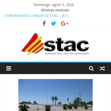
Diumenge, agost 9, 2026
Últimes notícies:
COMUNICADO CONJUNTO STAC – ATC
Comunicado STAC/ ATC de la reunión con los Mossos d
‘Esquadra del aeropuerto de Barcelona.
Programa de Radio TAXI LIBRE 29.07.2026 en COOLTURA FM.
Edición 386
STAC/ATC SOLICITAN TAULA TÈCNICA PARA MEJORAR LA
OPERATIVA DE ENTRADA EN EL PUERTO DE BARCELONA.
Programa de Radio TAXI LIBRE 22.07.2026 en COOLTURA FM.
Edición 385