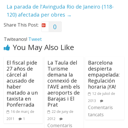
La parada de l'Avinguda Rio de Janeiro (118-
120) afectada per obres
→
Share This Post:
0
Twiteanos!
Tweet
You May Also Like
El fiscal pide
La Taula del
Barcelona
27 años de
Turisme
despierta
cárcel al
demana la
empapelada:
acusado de
connexió de
Regulación
haber
l'AVE amb els
horaria ¡YA!
matado a un
aeroports de
12 de juliol de
taxista en
Barajas i El
2013
Ponferrada
Prat
Comentaris
16 de març de
22 de juny de
tancats
2011
1
2012
Comentaris