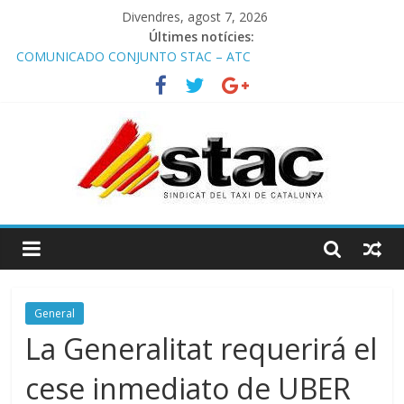
Divendres, agost 7, 2026
Últimes notícies:
COMUNICADO CONJUNTO STAC – ATC
Comunicado STAC/ ATC de la reunión con los Mossos d
‘Esquadra del aeropuerto de Barcelona.
Programa de Radio TAXI LIBRE 29.07.2026 en COOLTURA FM.
Edición 386
STAC/ATC SOLICITAN TAULA TÈCNICA PARA MEJORAR LA
OPERATIVA DE ENTRADA EN EL PUERTO DE BARCELONA.
Programa de Radio TAXI LIBRE 22.07.2026 en COOLTURA FM.
Edición 385
General
La Generalitat requerirá el
cese inmediato de UBER