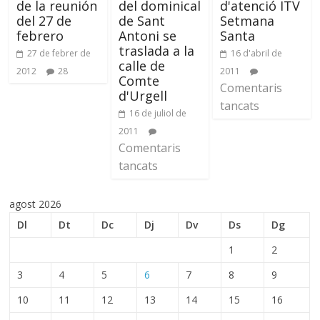
de la reunión
del dominical
d'atenció ITV
del 27 de
de Sant
Setmana
febrero
Antoni se
Santa
traslada a la
27 de febrer de
16 d'abril de
calle de
2012
28
2011
Comte
Comentaris
d'Urgell
tancats
16 de juliol de
2011
Comentaris
tancats
agost 2026
Dl
Dt
Dc
Dj
Dv
Ds
Dg
1
2
3
4
5
6
7
8
9
10
11
12
13
14
15
16