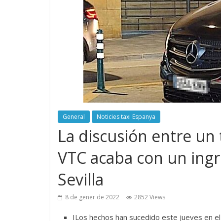
General
Noticies taxi Espanya
La discusión entre un 
VTC acaba con un ingr
Sevilla
8 de gener de 2022
2852 Views
Los hechos han sucedido este jueves en e