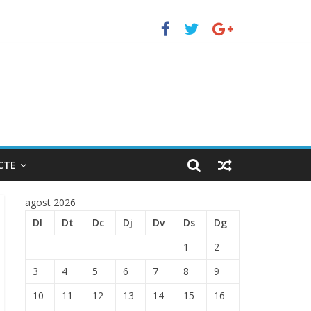
TRADA EN EL PUERTO DE BARCELONA.
CTE
agost 2026
Dl
Dt
Dc
Dj
Dv
Ds
Dg
1
2
3
4
5
6
7
8
9
10
11
12
13
14
15
16