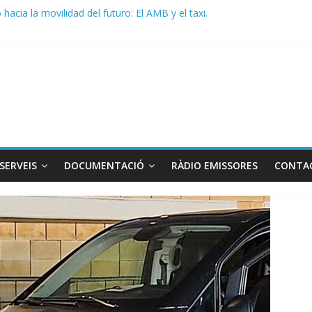
acia la movilidad del futuro: El AMB y el taxi.
de Radio TAXI LIBRE 29.07.2026 en COOLTURA FM. Edición 386
 SOLICITAN TAULA TÈCNICA PARA MEJORAR LA OPERATIVA DE EN
de Radio TAXI LIBRE 22.07.2026 en COOLTURA FM. Edición 385
DO CONJUNTO STAC – ATC
SERVEIS
DOCUMENTACIÓ
RÀDIO EMISSORES
CONTA