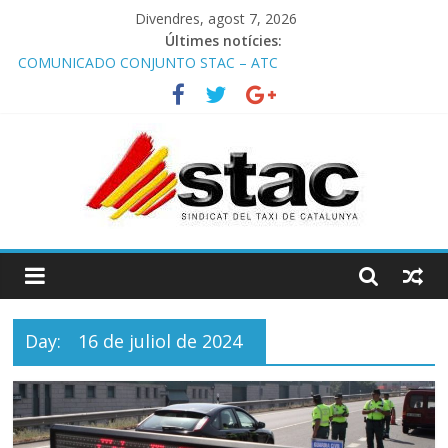
Divendres, agost 7, 2026
Últimes notícies:
COMUNICADO CONJUNTO STAC – ATC
Comunicado STAC/ ATC de la reunión con los Mossos d
‘Esquadra del aeropuerto de Barcelona.
Programa de Radio TAXI LIBRE 29.07.2026 en COOLTURA FM.
Edición 386
STAC/ATC SOLICITAN TAULA TÈCNICA PARA MEJORAR LA
OPERATIVA DE ENTRADA EN EL PUERTO DE BARCELONA.
Programa de Radio TAXI LIBRE 22.07.2026 en COOLTURA FM.
Edición 385
Day:
16 de juliol de 2024