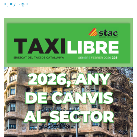
« juny
ag. »