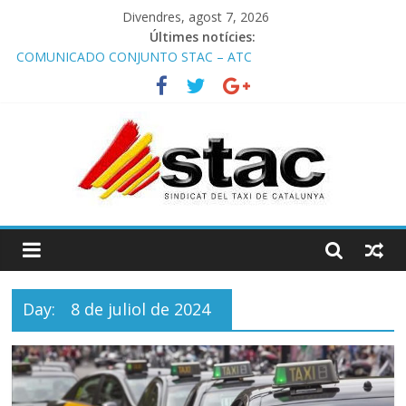
Divendres, agost 7, 2026
Últimes notícies:
COMUNICADO CONJUNTO STAC – ATC
Comunicado STAC/ ATC de la reunión con los Mossos d
‘Esquadra del aeropuerto de Barcelona.
Programa de Radio TAXI LIBRE 29.07.2026 en COOLTURA FM.
Edición 386
STAC/ATC SOLICITAN TAULA TÈCNICA PARA MEJORAR LA
OPERATIVA DE ENTRADA EN EL PUERTO DE BARCELONA.
Programa de Radio TAXI LIBRE 22.07.2026 en COOLTURA FM.
Edición 385
Day:
8 de juliol de 2024