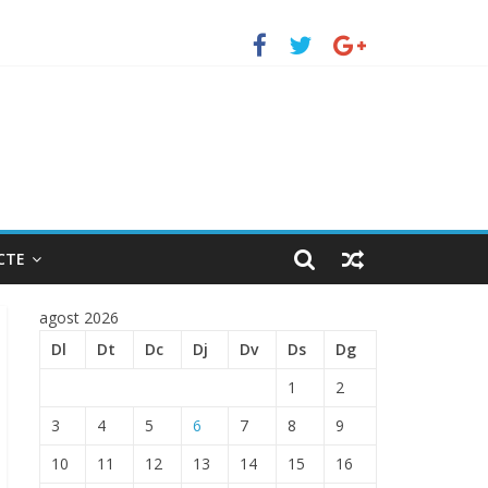
uerto de Barcelona.
 ENTRADA EN EL PUERTO DE BARCELONA.
CTE
agost 2026
Dl
Dt
Dc
Dj
Dv
Ds
Dg
1
2
3
4
5
6
7
8
9
10
11
12
13
14
15
16