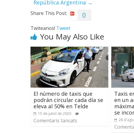
República Argentina
→
Share This Post:
0
Twiteanos!
Tweet
You May Also Like
El número de taxis que
Taxis e
podrán circular cada día se
en un a
eleva al 50% en Telde
máxima 
se inco
15 de juliol de 2020
Comentaris tancats
28 d'ago
Comentar