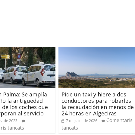
n Palma: Se amplía
Pide un taxi y hiere a dos
ño la antigüedad
conductores para robarles
de los coches que
la recaudación en menos de
rporan al servicio
24 horas en Algeciras
Comentaris
st de 2023
7 de juliol de 2026
is tancats
tancats