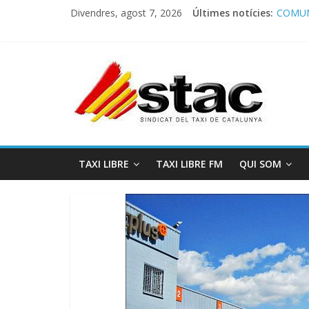
Divendres, agost 7, 2026
Últimes notícies:
COMUN
Comuni
Progra
STAC/
Progra
TAXI LIBRE
TAXI LIBRE FM
QUI SOM