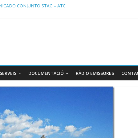
ICADO CONJUNTO STAC – ATC
cado STAC/ ATC de la reunión con los Mossos d ‘Esquadra del aerop
ma de Radio TAXI LIBRE 29.07.2026 en COOLTURA FM. Edición 386
ATC SOLICITAN TAULA TÈCNICA PARA MEJORAR LA OPERATIVA DE
ma de Radio TAXI LIBRE 22.07.2026 en COOLTURA FM. Edición 385
SERVEIS
DOCUMENTACIÓ
RÀDIO EMISSORES
CONTA