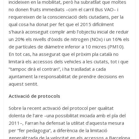
incideixen en la mobilitat, però ha subratllat que moltes
no donen fruits immediats –com el carril Bus VAO– i
requereixen de la conscienciació dels ciutadans, per la
qual cosa ha donat per fet que el 2015 difícilment
s’haurà aconseguit complir amb l’objectiu inicial de reduir
un 20% els nivells d’òxids de nitrogen (NOx) i un 16% els
de partícules de diàmetre inferior a 10 micres (PM10).
En tot cas, ha assegurat que el pròxim pla català no
limitarà els accessos dels vehicles a les ciutats, tot i que
“tampoc dirà el contrari”, i ha traslladat a cada
ajuntament la responsabilitat de prendre decisions en
aquest sentit.
Activació de protocols
Sobre la recent activació del protocol per qualitat
dolenta de l’aire –una possibilitat iniciada amb el pla del
2011–, Farran ha defensat la utilitat d’aquesta mesura
per “fer pedagogia”, a diferència de la limitació
generalitzada de la velocitat en els accessos a Barcelona