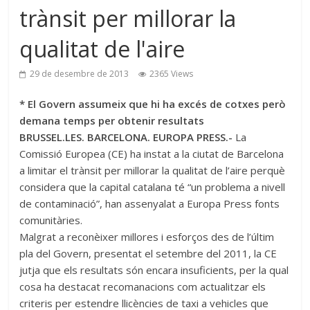
trànsit per millorar la
qualitat de l'aire
29 de desembre de 2013
2365 Views
* El Govern assumeix que hi ha excés de cotxes però
demana temps per obtenir resultats
BRUSSEL.LES. BARCELONA. EUROPA PRESS.-
La
Comissió Europea (CE) ha instat a la ciutat de Barcelona
a limitar el trànsit per millorar la qualitat de l’aire perquè
considera que la capital catalana té “un problema a nivell
de contaminació”, han assenyalat a Europa Press fonts
comunitàries.
Malgrat a reconèixer millores i esforços des de l’últim
pla del Govern, presentat el setembre del 2011, la CE
jutja que els resultats són encara insuficients, per la qual
cosa ha destacat recomanacions com actualitzar els
criteris per estendre llicències de taxi a vehicles que