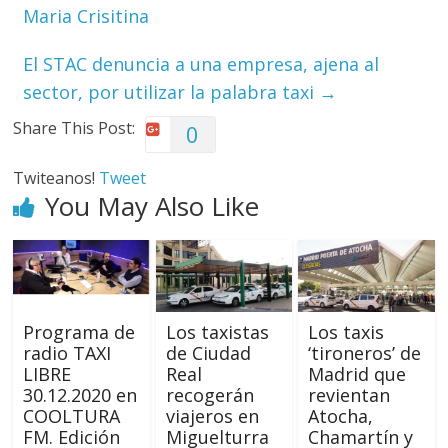
Maria Crisitina
El STAC denuncia a una empresa, ajena al
sector, por utilizar la palabra taxi
→
Share This Post:
0
Twiteanos!
Tweet
You May Also Like
Programa de
Los taxistas
Los taxis
radio TAXI
de Ciudad
‘tironeros’ de
LIBRE
Real
Madrid que
30.12.2020 en
recogerán
revientan
COOLTURA
viajeros en
Atocha,
FM. Edición
Miguelturra
Chamartín y