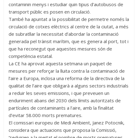
contaminin menys i estudiar quin tipus d’autobusos de
transport públic es posen en circulació.
També ha apuntat a la possibilitat de permetre només la
circulació de cotxes elèctrics al centre de la ciutat, a més
de subratllar la necessitat d’abordar la contaminació
generada pel trànsit marítim, que es genera al port, tot i
que ha reconegut que aquestes mesures són de
competència estatal.
La CE ha aprovat aquesta setmana un paquet de
mesures per reforçar la lluita contra la contaminació de
l’aire a Europa, inclosa una reforma de la directiva de la
qualitat de l’aire que obligarà a alguns sectors industrials
a reduir les seves emissions, i que preveuen un
enduriment abans del 2030 dels límits autoritzats de
partícules de contaminants a l’aire, amb la finalitat
d’evitar 58.000 morts prematures.
El comissari europeu de Medi Ambient, Janez Potocnik,
considera que actuacions que proposa la Comissió,
“reduirien a la meitat el nombre de morts prematures