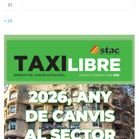
31
« jul.